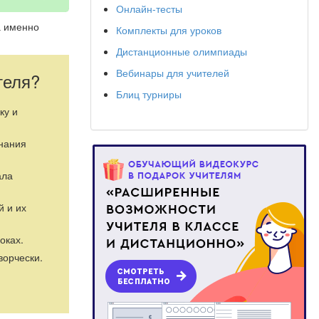
Онлайн-тесты
а именно
Комплекты для уроков
Дистанционные олимпиады
Вебинары для учителей
теля?
Блиц турниры
ку и
знания
ала
й и их
оках.
ворчески.