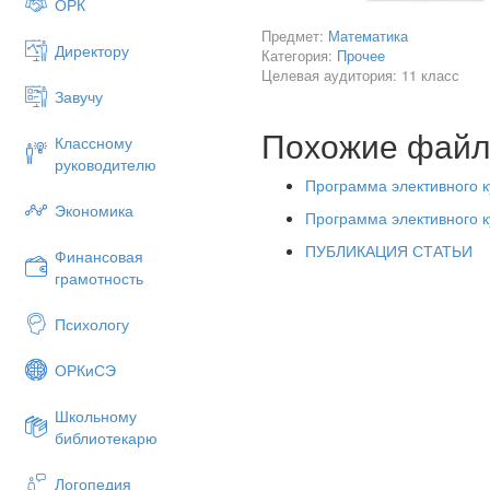
ОРК
Предмет:
Математика
Директору
Категория:
Прочее
Целевая аудитория: 11 класс
Завучу
Похожие фай
Классному
руководителю
Программа элективного к
Экономика
Программа элективного к
ПУБЛИКАЦИЯ СТАТЬИ
Финансовая
грамотность
Психологу
ОРКиСЭ
Школьному
библиотекарю
Логопедия