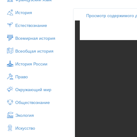
История
Просмотр содержимого д
Естествознание
Всемирная история
Всеобщая история
История России
Право
Окружающий мир
Обществознание
Экология
Искусство