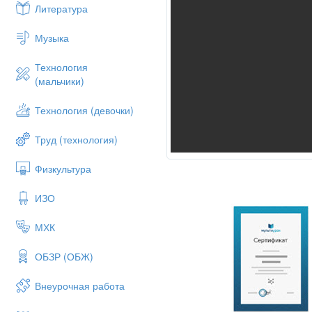
Литература
Музыка
Технология
(мальчики)
Технология (девочки)
Труд (технология)
Физкультура
ИЗО
МХК
ОБЗР (ОБЖ)
Внеурочная работа