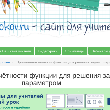
okov.ru
- сайт для учит
е Ваш сайт учителя
Видеоуроки
Олимпиады
Вебинары 
Прочее
Применение чётности функции для решения задач с па
ётности функции для решения за
параметром