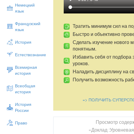
типологических групп А и В.
Немецкий
язык
Высокий уровень –
дополнительные св
по теме и формирующие умения решать
Французский
достижение которого обязательно для у
Тратить минимум сил на по
язык
Быстро и объективно пров
Результаты анализа программы, ученико
удобно представить в виде таблицы.
Сделать изучение нового 
История
понятным.
1.Базовый уровень знаний и у
Естествознание
Избавить себя от подбора 
Основные знания
уроков.
Основные умения
Всемирная
Наладить дисциплину на св
история
Определение простого числа
Получить возможность рабо
Приводить пример простого числа
Всеобщая
история
Определение составного числа
=> ПОЛУЧИТЬ СУПЕРСП
Приводить пример составного числа
История
России
Классификация натуральных чисел
Определять (пользуясь таблицей, призн
Просмотр содер
Право
простым или составным
«Доклад :Уровнева