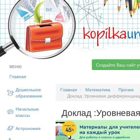
kopilka
ur
Создайте Ваш сайт у
МЕНЮ
Главная
Дошкольное
Главная
Математика
Прочее
образование
Доклад :Уровневая дифференциац
Начальные
Доклад :Уровнева
классы
Астрономия