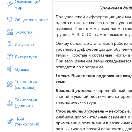
Окружающий
Понятие разложения на множители
мир
Уровневая ди
Доказывать, что число составное
Под уровневой дифференциацией мы 
Понятие разложения на простые множи
Обществознание
одного и того же класса на трех уровн
Разложить число на множители и на пр
высоком. При этом мы выделяем в каж
Экология
группы, А, В, С. (С - самого высокого у
Опишу основные этапы моей работы ка
Искусство
Решить задачи уровня А
уровневой дифференциации обучения
Базовый уровень (теоретический
темы « Простые и составные числа» в 6
Литература
полно раскрыт, например, в учебн
При этом изучение темы укладывается 
Алдамуратова. При желании учит
отводятся по программе.
Музыка
1) об истории возникновение про
I
этап
. Выделения содержания кажд
множества простых чисел; 3) о р
теме.
Технология
уровень должен содержать не то
(мальчики)
но и формировать у учащихся о
Базовый уровень -
определённый пр
предложить учащимся уровня А 
знаний и умений, достижение которог
Технология
вопросам в виде небольших докл
типологических групп.
(девочки)
знакомстве решетом Эратосфена
Продвинутый уровень –
некоторые,
таблицу простых чисел до 100. 
учебника дополнительные сведения и
Труд
способами составления решета 
применению этих знаний в различных 
(технология)
разных типов и разной сложности), до