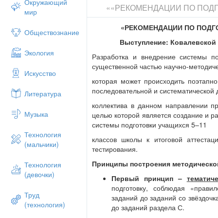
Окружающий
««РЕКОМЕНДАЦИИ ПО ПОДГ
необходимо дать практические рекоме
мир
формул, использованию приемов быстро
способы решения, тождественных преоб
«РЕКОМЕНДАЦИИ ПО ПОДГ
Обществознание
различного содержания.
Выступление: Ковалевской
Психологическая подготовка к ЕНТ.
Экология
Разработка и внедрение системы п
Разработать серию рекомендательных з
существенной частью научно-методиче
Искусство
«Как побороть страх»,
которая может происходить поэтапно
«Как снять стрессовое состояние»
последовательной и систематической 
Литература
«Способы психологического настр
коллектива в данном направлении пр
Музыка
Провести родительские собрания
целью которой является создание и р
системы подготовки учащихся 5–11
«Мой выпускник»:
Технология
классов школы к итоговой аттеста
как настроить своего ребенка на 
(мальчики)
тестирования.
как готовится к тестированию,
как развивать скорость мышления,
Принципы построения методической
Технология
(девочки)
Технология тестирования по математ
Первый принцип –
тематич
подготовку, соблюдая «прави
Для того, чтобы набрать хорошие ба
Труд
заданий до заданий со звёздочк
прежде всего, следующие рекоменда
(технология)
до заданий раздела С.
Систематическая подготовка дома 