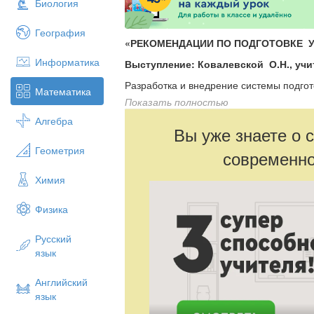
Биология
География
«РЕКОМЕНДАЦИИ ПО ПОДГОТОВКЕ У
Информатика
Выступление: Ковалевской О.Н., у
Разработка и внедрение системы подгот
Математика
существенной частью научно-методичес
Показать полностью
которая может происходить поэтапно. 
Алгебра
Вы уже знаете о 
последовательной и систематической де
Геометрия
современно
коллектива в данном направлении пред
которой является создание и развитие 
Химия
подготовки учащихся 5–11
классов школы к итоговой аттестации в
Физика
тестирования.
Русский
Принципы построения методической 
язык
Первый принцип – тематически
подготовку, соблюдая «правило сп
Английский
заданий со звёздочками, от компл
язык
раздела С.