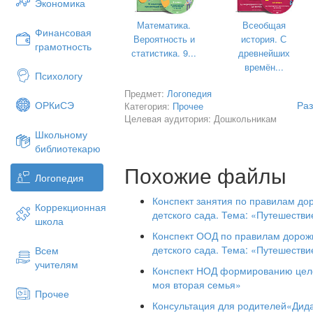
Экономика
Игра «Что для чего?»
(активизация в
Математика.
Всеобщая
Взрослый предлагает вспомнить, где х
Финансовая
Вероятность и
история. С
грамотность
хлеб – в хлебнице,
статистика. 9...
древнейших
времён...
сахар – в сахарнице,
Психологу
Предмет:
Логопедия
конфеты – в конфетнице,
Раз
ОРКиСЭ
Категория:
Прочее
мыло – в мыльнице,
Целевая аудитория: Дошкольникам
Школьному
перец - в перечнице,
библиотекарю
салат – в салатнице, суп – в супнице,
Похожие файлы
Логопедия
соус - в соуснице и т. д.
Игра «Говорим и думаем»
(закреплен
Конспект занятия по правилам до
Коррекционная
детского сада. Тема: «Путешестви
Иногда мы говорим одинаковые слова,
школа
Конспект ООД по правилам дорожн
Найдите в стихотворении слова, котор
детского сада. Тема: «Путешестви
Всем
В чужой стране, в чудной стране,
учителям
Конспект НОД формированию цело
Где не бывать тебе и мне,
моя вторая семья»
Прочее
Ботинок с черным язычком
Консультация для родителей«Дида