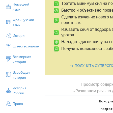
Тратить минимум сил на по
Немецкий
язык
Быстро и объективно пров
Сделать изучение нового 
Французский
понятным.
язык
Избавить себя от подбора 
уроков.
История
Наладить дисциплину на св
Естествознание
Получить возможность рабо
Всемирная
история
=> ПОЛУЧИТЬ СУПЕРСП
Всеобщая
история
Просмотр содер
История
«Развиваем речь по 
России
Консул
Право
подго