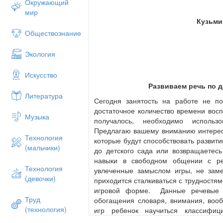
Окружающий
мир
Кузьмин
Обществознание
Экология
Искусство
Развиваем речь по д
Литература
Сегодня занятость на работе не п
достаточное количество времени восп
Музыка
получалось, необходимо использ
Предлагаю вашему вниманию интерес
Технология
которые будут способствовать развити
(мальчики)
до детского сада или возвращаете
навыки в свободном общении с реб
Технология
увлеченные замыслом игры, не замеч
(девочки)
приходится сталкиваться с трудностям
игровой форме. Данные речевые и
Труд
обогащения словаря, внимания, воо
(технология)
игр ребенок научиться классифиц
достижения положительного результат