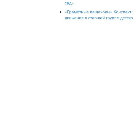
сад»
С утра лакает молочко.
«Грамотные пешеходы» Конспект 
И целый день в окошко
движения в старшей группе детско
Глядит глазком картошка.
Бутылка горлышком поет,
Концерты вечером дает.
И стул на гнутых ножках
Танцует под гармошку. (И. Токмакова)
Вспомните, применительно к каким п
коса, ключ, глазок, ножка, язычок…
Игра «Вместе веселей»
(систематиза
Добавь одно слово, которое подходит 
Мама, сын (дочь) – что делают?
Летит, клюет – кто?
Дерево, цветы – что делают?
Сидит, стоит – кто?