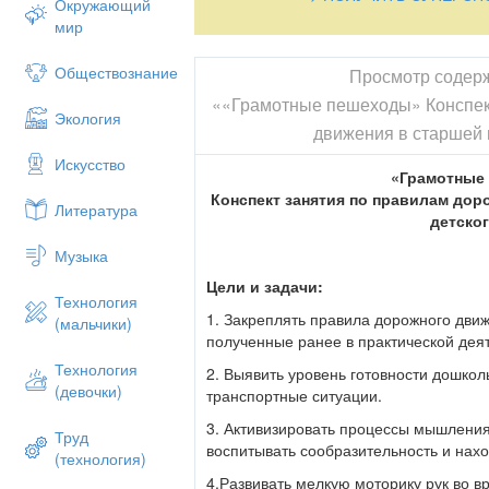
Окружающий
*
мир
Три разноцветных круга
Обществознание
Просмотр содер
Мигают друг за другом.
««Грамотные пешеходы» Конспек
Светятся, моргают –
Экология
движения в старшей 
Людям помогают. (светофор)
Искусство
«Грамотные
*
Конспект занятия по правилам дор
Литература
Этот конь не ест овса,
детско
Вместо ног — два колеса.
Музыка
Сядь верхом и мчись на нём,
Цели и задачи:
Технология
Только лучше правь рулём. (велосипед)
1. Закреплять правила дорожного движ
(мальчики)
полученные ранее в практической дея
*
Технология
2. Выявить уровень готовности дошко
Удивительный вагон!
(девочки)
транспортные ситуации.
Посудите сами:
3. Активизировать процессы мышления
Труд
Рельсы в воздухе, а он
воспитывать сообразительность и нахо
(технология)
Держит их руками. (троллейбус)
4.Развивать мелкую моторику рук во 