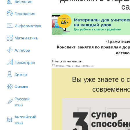
Биология
с
География
Информатика
Математика
«Грамотны
Конспект занятия по правилам до
Алгебра
детско
Цели и задачи:
Геометрия
Показать полностью
1. Закреплять правила дорожного движе
Химия
полученные ранее в практической деяте
Вы уже знаете о 
2. Выявить уровень готовности дошкол
Физика
современно
ситуации.
Русский
3. Активизировать процессы мышления, 
язык
сообразительность и находчивость.
4.Развивать мелкую моторику рук во вр
Английский
5. Совершенствовать навыки аккуратног
язык