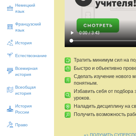
6. Воспитывать потребность детей быт
Немецкий
внимательными на улицах, осторожным
язык
Предварительная работа:
Французский
Целевые прогулки, на которых де
язык
дорогой;
Дидактические игры и упражнения
История
транспорта», «Кто быстрее собер
Чтение книг: С.В. Михалков «Дядя
Естествознание
«Наш друг - светофор», Г.П. Шал
Тратить минимум сил на по
пешеходов»;
Быстро и объективно пров
Всемирная
Оборудование
: макет светофора, пре
история
Сделать изучение нового 
дорожного движения, дорожные пазлы – 
понятным.
кисточки.
Всеобщая
Избавить себя от подбора 
история
уроков.
Ход з
Наладить дисциплину на св
История
Стук в дверь, входит почтальон и перед
России
Получить возможность рабо
Воспитатель:
Ребята из младшей групп
Право
дорожного движения и не могут пойти д
сначала давайте поможем им отгадать з
=> ПОЛУЧИТЬ СУПЕРСП