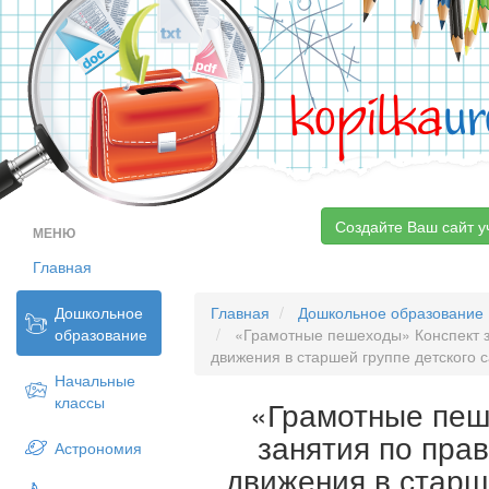
kopilka
ur
Создайте Ваш сайт у
МЕНЮ
Главная
Дошкольное
Главная
Дошкольное образование
образование
«Грамотные пешеходы» Конспект з
движения в старшей группе детского 
Начальные
классы
«Грамотные пеш
занятия по пра
Астрономия
движения в старш