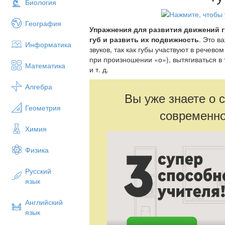
Биология
География
Упражнения для развития движений 
губ и развить их подвижность
. Это в
Информатика
звуков, так как губы участвуют в речево
при произношении «о»), вытягиваться в т
Математика
и т. д.
Алгебра
Вы уже знаете о 
Геометрия
современно
Химия
Физика
Русский
язык
Английский
язык