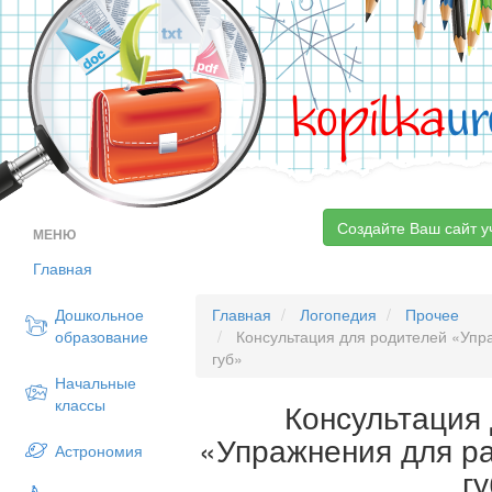
kopilka
ur
Создайте Ваш сайт у
МЕНЮ
Главная
Дошкольное
Главная
Логопедия
Прочее
образование
Консультация для родителей «Упр
губ»
Начальные
классы
Консультация
«Упражнения для р
Астрономия
г