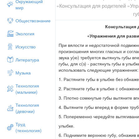
Окружающий
«Консультация для родителей «Уп
мир
гу
Обществознание
Консультация 
Экология
«Упражнения для разв
При вялости и недостаточной подвижно
Искусство
произношения многих гласных и соглас
звука у(ю) требуется вытянуть губы впе
Литература
губы, для с(з) - растянуть губы в улыбк
использовать следующие упражнения:
Музыка
1. Растяните губы в улыбке без обнаже
Технология
2. Растяните губы в улыбке с обнажен
(мальчики)
3. Плотно сомкнутые губы вытяните впе
Технология
4. Вытяните губы вперед в форме труб
(девочки)
5. Попеременно чередуйте вытягивание
Труд
улыбке.
(технология)
6. Поднимите верхнюю губу, обнажив 