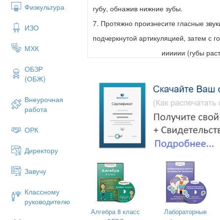
Физкультура
губу, обнажив нижние зубы.
7. Протяжно произнесите гласные звуки
ИЗО
подчеркнутой артикуляцией, затем с г
МХК
ииииии (губы раст
оооооо (губ
ОБЗР
(ОБЖ)
уууууу (губы
8. Произнесите согласные звуки (снача
Внеурочная
работа
сссссс, зззззз (губы 
шшшшшш, жжжжжж (губы в
ОРК
9. Слитно и протяжно произнесите нес
Директору
ииииуууу (губы сначала растянуты,
ууууииии (губы из формы трубоч
Завучу
оооуууииии (округлены
Классному
ааааииииуууу
руководителю
Алгебра 8 класс
Лабораторные
ссссссшшшшш (при произнесении