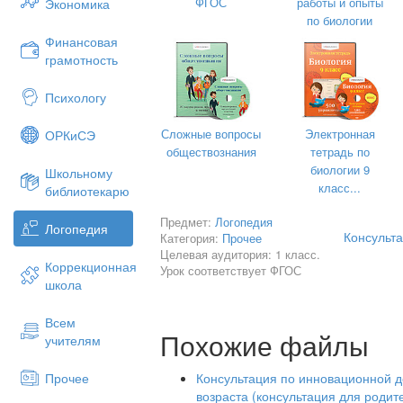
ФГОС
работы и опыты
Экономика
произн
по биологии
ш вытянуты
Финансовая
грамотность
ззззззжжжжж (при произнесении з р
вытянуть 
Психологу
10. При плотно сомкнутых губах образ
Сложные вопросы
Электронная
ОРКиСЭ
звуков п, б (папа, баба, бублик, крупа,
обществознания
тетрадь по
11. Закрепите четкость и ясность прои
биологии 9
Школьному
класс...
библиотекарю
ива, игра, утюг, урок, утиль, окунь, осл
Предмет:
Логопедия
Ирина, институт, инкубатор, изумруд, 
Логопедия
Консульт
Категория:
Прочее
ощущение, окулист, оборудование, сок,
Целевая аудитория: 1 класс.
Коррекционная
Урок соответствует ФГОС
живот, сушки, солнышко, железо, папка
школа
фуфайка, кофта.
Всем
При произнесении слов следите за по
Похожие файлы
учителям
12. Прочтите пословицы, поговорки, с
Консультация по инновационной д
Прочее
положением губ, за четкостью и яснос
возраста (консультация для родит