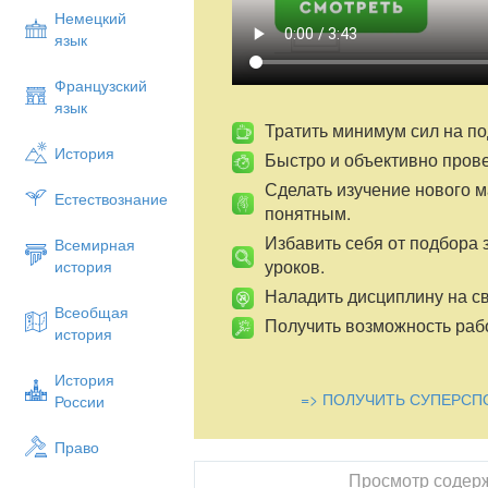
Немецкий
язык
Французский
язык
Тратить минимум сил на по
История
Быстро и объективно пров
Сделать изучение нового 
Естествознание
понятным.
Избавить себя от подбора 
Всемирная
уроков.
история
Наладить дисциплину на св
Всеобщая
Получить возможность рабо
история
История
=> ПОЛУЧИТЬ СУПЕРСП
России
Право
Просмотр содер