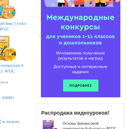
й мир 3 класс
ФГОС
 литература 9
сс ФГОС
Ольга
а:
636951
Распродажа видеоуроков!
] в начале
Основы финансовой
грамотности 8–9 классы ФГОС