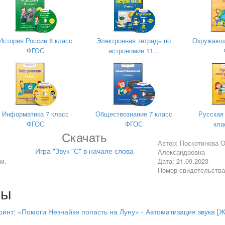
История России 8 класс
Электронная тетрадь по
Окружающи
ФГОС
астрономии 11...
Информатика 7 класс
Обществознание 7 класс
Русская
ФГОС
ФГОС
кла
Скачать
Автор: Поскотинова 
Игра "Звук "С" в начале слова
Александровна
м.
Дата: 21.09.2023
Номер свидетельств
лы
ринт: «Помоги Незнайке попасть на Луну» - Автоматизация звука [Ж