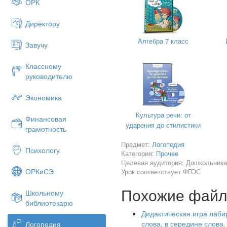
ОРК
Директору
Алгебра 7 класс
Завучу
Классному
руководителю
Экономика
Культура речи: от
Финансовая
ударения до стилистики
грамотность
Предмет:
Логопедия
Психологу
Категория:
Прочее
Целевая аудитория: Дошкольника
ОРКиСЭ
Урок соответствует ФГОС
Похожие фай
Школьному
библиотекарю
Дидактическая игра лаби
слова, в середине слова.
Логопедия