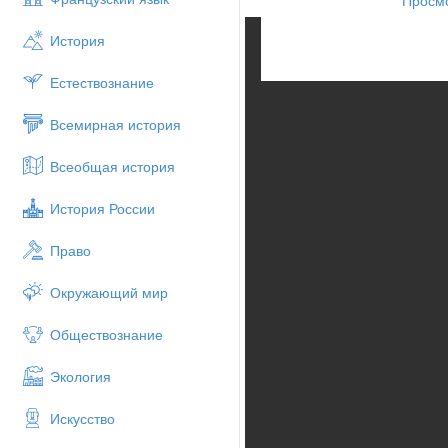
История
Естествознание
Всемирная история
Всеобщая история
История России
Право
Окружающий мир
Обществознание
Экология
Искусство