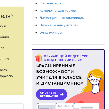
Онлайн-тесты
Комплекты для уроков
теля?
Дистанционные олимпиады
Вебинары для учителей
ку и
Блиц турниры
знания
ала
й и их
оках.
ворчески.