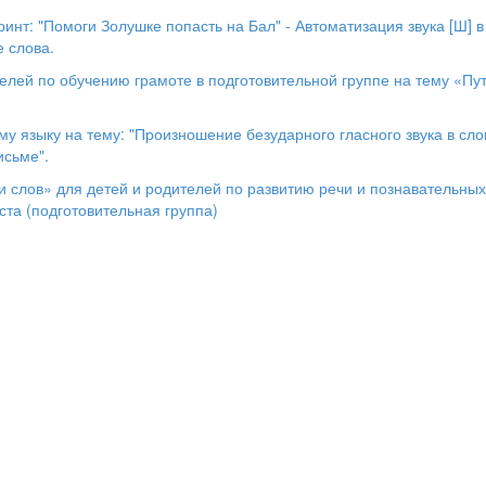
инт: "Помоги Золушке попасть на Бал" - Автоматизация звука [Ш] в
е слова.
телей по обучению грамоте в подготовительной группе на тему «Пу
му языку на тему: "Произношение безударного гласного звука в сло
исьме".
 и слов» для детей и родителей по развитию речи и познавательны
ста (подготовительная группа)