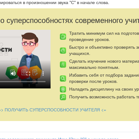
ироваться в произношении звука "С" в начале слова.
 о суперспособностях современного учи
Тратить минимум сил на подготов
проведение уроков.
Быстро и объективно проверять 
учащихся.
Сделать изучение нового матери
максимально понятным.
Избавить себя от подбора задани
проверки после уроков.
Наладить дисциплину на своих ур
Получить возможность работать т
=> ПОЛУЧИТЬ СУПЕРСПОСОБНОСТИ УЧИТЕЛЯ <=
тр содержимого документа Игра "Звук "С" в начале слова