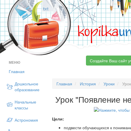
kopilka
ur
Создайте Ваш сайт у
МЕНЮ
Главная
Дошкольное
Главная
История
Уроки
Урок
образование
Урок "Появление не
Начальные
классы
Цели:
Астрономия
подвести обучающихся к пониман