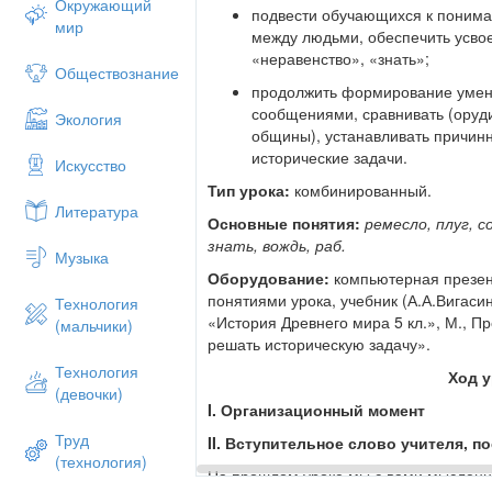
Окружающий
подвести обучающихся к понима
мир
между людьми, обеспечить усво
«неравенство», «знать»;
Обществознание
продолжить формирование умени
сообщениями, сравнивать (оруди
Экология
общины), устанавливать причин
исторические задачи.
Искусство
Тип урока:
комбинированный.
Литература
Основные понятия:
ремесло, плуг, 
знать, вождь, раб.
Музыка
Оборудование:
компьютерная презен
понятиями урока, учебник (А.А.Вигаси
Технология
«История Древнего мира 5 кл.», М., П
(мальчики)
решать историческую задачу».
Технология
Ход 
(девочки)
I. Организационный момент
Труд
II. Вступительное слово учителя, 
(технология)
На прошлом уроке мы с вами мысленн