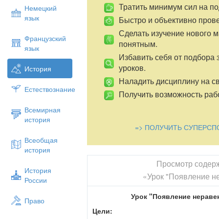
Тратить минимум сил на по
Немецкий
язык
Быстро и объективно пров
Сделать изучение нового 
Французский
понятным.
язык
Избавить себя от подбора 
уроков.
История
Наладить дисциплину на св
Естествознание
Получить возможность рабо
Всемирная
история
=> ПОЛУЧИТЬ СУПЕРСП
Всеобщая
история
Просмотр содер
История
«Урок "Появление не
России
Урок "Появление неравенс
Право
Цели: