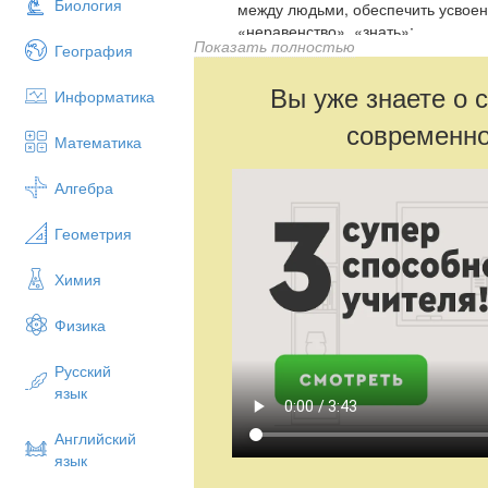
Биология
между людьми, обеспечить усвоен
«неравенство», «знать»;
Показать полностью
География
продолжить формирование умений
сравнивать (орудия труда, родову
Вы уже знаете о 
Информатика
причинно-следственные связи, ре
современно
Математика
Алгебра
Геометрия
Химия
Физика
Русский
язык
Английский
язык