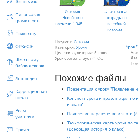
Экономика
(Вывод: в соседской общине выдел
Тема сегодняшнего урока:
Появлени
История
Электронная
Финансовая
Новейшего
тетрадь по
грамотность
Почему же изменилась жизнь людей, 
времени (1945 –...
всеобщей
пришла соседская, появилось нераве
истории...
3
).
Психологу
Предмет:
История
На этот вопрос мы должны найти отве
ОРКиСЭ
Урок 
Категория:
Уроки
III. Повторение
Авт
Целевая аудитория: 5 класс.
Дат
Урок соответствует ФГОС
Школьному
Давайте вспомним, чем занимались л
Ном
библиотекарю
10 тысяч лет назад. (Земледелием, ск
изготовлением глиняной посуды, одежд
Похожие файлы
Логопедия
Из какого занятия возникло зем
Презентация к уроку "Появление н
Коррекционная
Из какого занятия возникло скот
школа
Конспект урока и презентация по 
Вывод:
обработка земли была делом 
и знати"
рода.
Всем
Появление неравенства и знати (5
IV. Изучение нового материала
учителям
Технологическая карта урока по т
Учебные вопросы:
(Всеобщая история,5 класс)
Прочее
Развитие ремесел.
Разработка урока истории "Появле