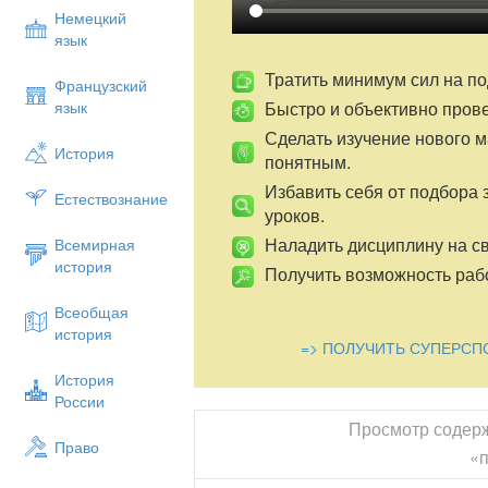
Немецкий
язык
Тратить минимум сил на по
Французский
Быстро и объективно пров
язык
Сделать изучение нового 
История
понятным.
Избавить себя от подбора 
Естествознание
уроков.
Наладить дисциплину на св
Всемирная
история
Получить возможность рабо
Всеобщая
история
=> ПОЛУЧИТЬ СУПЕРСП
История
России
Просмотр содер
Право
«