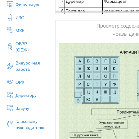
7
Дуремар
Фармацевт
Физкультура
8
Тортилла
хранительница з
ключика
ИЗО
Просмотр содерж
5. Измените ширину каждого столб
МХК
минимальной, но был виден весь текст
«Базы дан
Это можно сделать при помощи мыши
ОБЗР
образом.
(ОБЖ)
Выделите нужный столбец и нажмите 
Внеурочная
меню выберете команду «Ширина сто
работа
кнопку
По ширине данных
.
Высоту строки можно изменить анало
ОРК
в меню
Формат
командой
Выс
отредактировать одну строку, вы
Директору
автоматически.
6. Измените шрифт таблицы на
Aria
l
, 
Завучу
7. Выполните
сортировку
таблицы
Классному
обратном алфавитному.
руководителю
Это можно сделать так. Выделите 
Сортировка по убыванию
на панел