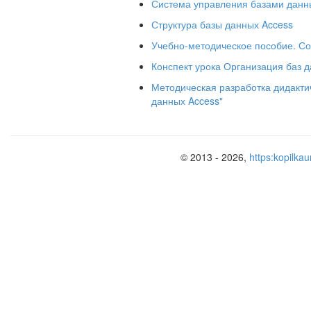
Система управления базами данн
Мальвина
Ц
Структура базы данных Access
Дуремар
Щ
Учебно-методическое пособие. Со
Тортилла
Ц
Конспект урока Организация баз 
Ч
Артемон
Методическая разработка дидакти
данных Access"
Ш
Трактирщик
Ч
Пьеро
Ш
В режиме Сводная диаграмма постро
© 2013 - 2026,
https:kopilkau
Персонаж и Возраст, добавленных в 
Щ
линий и самой диаграммы.
Физика
География
Создайте два Отчета в Режиме ма
Художественная
Персонаж, Профессия, Возраст и Фот
литература
Ю
Я
Э