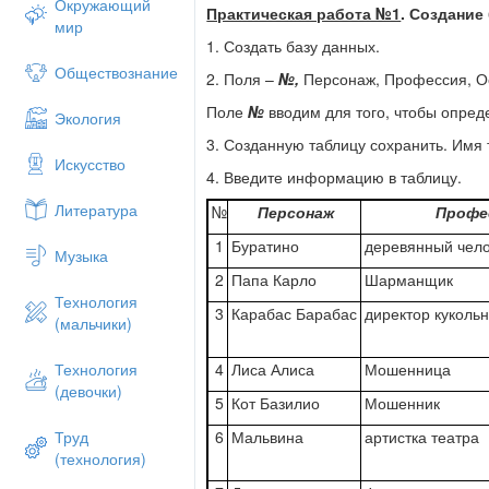
Окружающий
Практическая работа №1
. Создание
мир
1. Создать базу данных.
Обществознание
2. Поля –
№,
Персонаж, Профессия, О
Поле
№
вводим для того, чтобы опред
Экология
3. Созданную таблицу сохранить. Имя
Искусство
4. Введите информацию в таблицу.
Литература
№
Персонаж
Профе
1
Буратино
деревянный чел
Музыка
2
Папа Карло
Шарманщик
Технология
3
Карабас Барабас
директор кукольн
(мальчики)
4
Лиса Алиса
Мошенница
Технология
(девочки)
5
Кот Базилио
Мошенник
6
Мальвина
артистка театра
Труд
(технология)