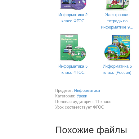
12. Сохраните Базу данных «Золотой 
Биология
Информатика 2
Электронная
П
класс ФГОС
тетрадь по
О
информатике 9...
Н
М
Л
Практическая работа №1
. (про
У
«Золотой ключик»
Информатика 5
Информатика 5
класс ФГОС
класс (Россия)
Т
Р
Откройте таблицу «Персонаж» в ре
«Возраст». Вставьте данные:
Предмет:
Информатика
Ф
Категория:
Уроки
Буратино
С
Целевая аудитория: 11 класс.
Урок соответствует ФГОС
Папа Карло
Химия
Карабас Бара
Экономика
Похожие файлы
Лиса Алиса
Математика
Кот Базилио
Пушкин