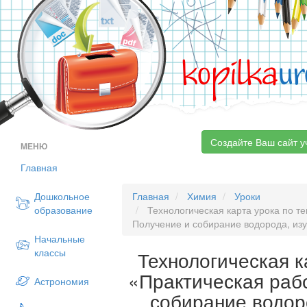
kopilka
ur
Создайте Ваш сайт у
МЕНЮ
Главная
Дошкольное
Главная
Химия
Уроки
образование
Технологическая карта урока по т
Получение и собирание водорода, изу
Начальные
классы
Технологическая к
«Практическая раб
Астрономия
собирание водор