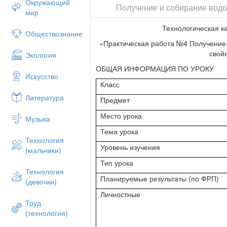
Окружающий
Получение и собирание водо
мир
Технологическая ка
Обществознание
«Практическая работа №4 Получение 
свойс
Экология
ОБЩАЯ ИНФОРМАЦИЯ ПО УРОКУ
Искусство
Класс
Литература
Предмет
Место урока
Музыка
Тема урока
Технология
Уровень изучения
(мальчики)
Тип урока
Технология
Планируемые результаты (по ФРП)
(девочки)
Личностные
Труд
(технология)