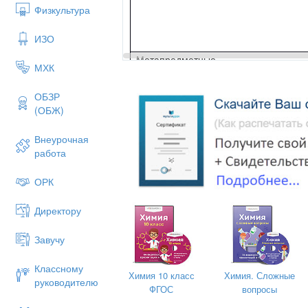
Физкультура
ИЗО
Метапредметные
МХК
ОБЗР
(ОБЖ)
Внеурочная
работа
ОРК
Предметные
Директору
Ключевые слова:
Завучу
Классному
Химия 10 класс
Химия. Сложные
руководителю
Краткое описание:
ФГОС
вопросы