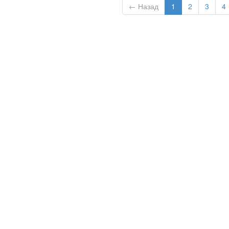
← Назад
1
2
3
4