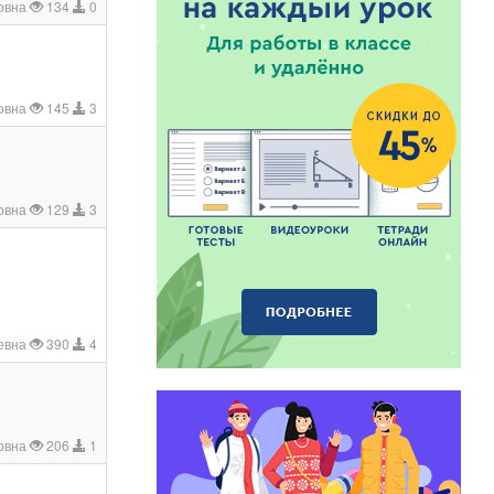
овна
134
0
овна
145
3
овна
129
3
евна
390
4
овна
206
1