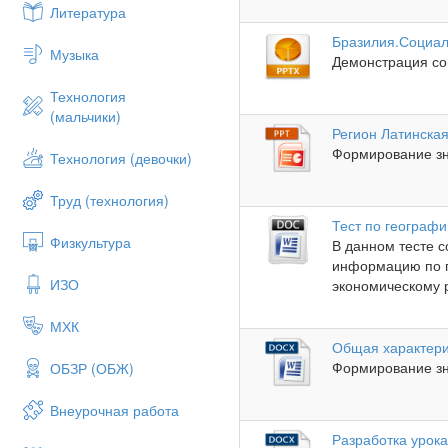
Литература
Бразилия.Социал
Музыка
Демонстрация со
Технология
(мальчики)
Регион Латинска
Формирование зн
Технология (девочки)
Труд (технология)
Тест по географи
Физкультура
В данном тесте с
информацию по 
ИЗО
экономическому 
МХК
Общая характери
Формирование зн
ОБЗР (ОБЖ)
Внеурочная работа
Разработка урока