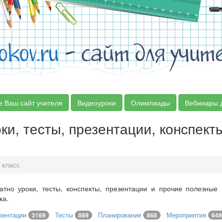
okov.ru
- сайт для учит
е Ваш сайт учителя
Видеоуроки
Олимпиады
Вебинары 
ки, тесты, презентации, конспект
 класс
атно уроки, тесты, конспекты, презентации и прочие полезные
ка.
зентации
Тесты
Планирование
Мероприятия
3169
889
868
649