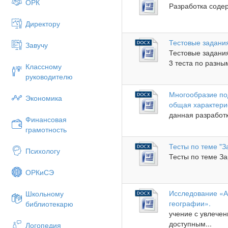
ОРК
Разработка содер
Директору
Тестовые задания
Завучу
Тестовые задани
3 теста по разны
Классному
руководителю
Многообразие по
Экономика
общая характери
данная разработк
Финансовая
грамотность
Тесты по теме "
Психологу
Тесты по теме За
ОРКиСЭ
Исследование «А
Школьному
географии».
библиотекарю
учение с увлече
доступным...
Логопедия