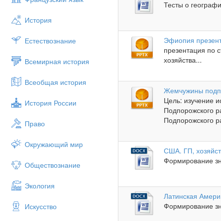
Тесты о географи
История
Эфиопия презен
Естествознание
презентация по 
хозяйства...
Всемирная история
Всеобщая история
Жемчужины подп
Цель: изучение 
История России
Подпорожского ра
Подпорожского ра
Право
Окружающий мир
США. ГП, хозяйс
Формирование зн
Обществознание
Экология
Латинская Амери
Формирование зна
Искусство