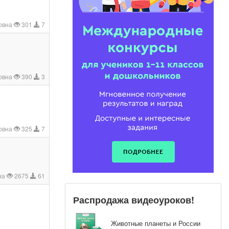
овна
301
7
овна
390
3
овна
325
7
на
2675
61
Распродажа видеоуроков!
Животные планеты и России