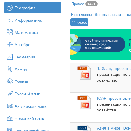
Прочее
1421
География
Все классы
Дошкольникам
1 к
Информатика
11 класс
Математика
Алгебра
Геометрия
Тайланд презент
Химия
презентация по 
хозяйства...
Физика
Русский язык
ЮАР презентаци
презентация по 
Английский язык
хозяйства...
Немецкий язык
Азия в мире. Ос
Французский язык