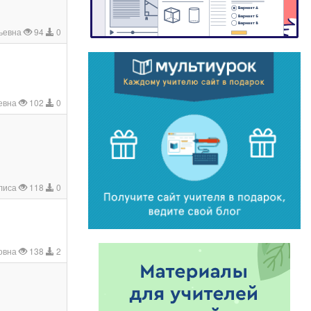
ьевна
94
0
евна
102
0
Алиса
118
0
овна
138
2