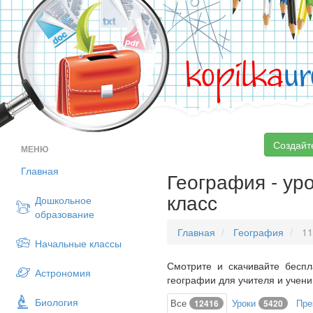
kopilka
ur
Создайт
МЕНЮ
Главная
География - уро
класс
Дошкольное
образование
Главная
География
11
Начальные классы
Смотрите и скачивайте беспл
Астрономия
географии для учителя и учени
Биология
Все
Уроки
Пре
12416
5420