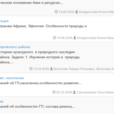
ческом положении Азии и ресурсах...
19.06.2026
Кондратьева Илона Юр
тация
странам Африки. Эфиопия. Особенности природы и
19.06.2026
Кондратьева Илона Юрь
орожского района
историко-культурного и природного наследия
йона. Задачи: 1. Изучение истории и природы
йона....
13.04.2026
Веселова Тамара Петровна., Веселова 
тво, население
аний об ГП,населении,особенностях развития...
22.03.2026
Смольнякова Ольга Иван
ка
ний об особенностях ГП, состава реиона...