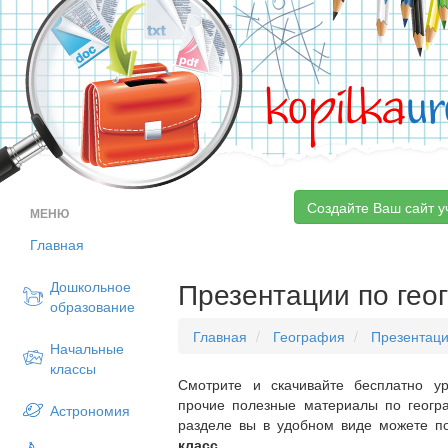
kopilka
ur
Создайте Ваш сайт у
МЕНЮ
Главная
Презентации по гео
Дошкольное
образование
Главная
География
Презентац
Начальные
классы
Смотрите и скачивайте бесплатно ур
прочие полезные материалы по геогр
Астрономия
разделе вы в удобном виде можете п
класс
.