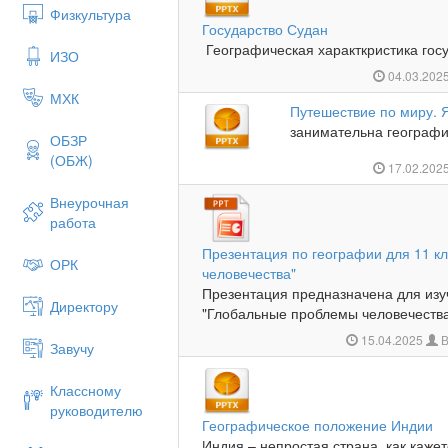
Физкультура
Государство Судан
Географическая характкристика госу
ИЗО
04.03.202
МХК
Путешествие по миру. 
занимательна географи
ОБЗР
(ОБЖ)
17.02.202
Внеурочная
работа
Презентация по географии для 11 к
ОРК
человечества"
Презентация предназначена для изуч
Директору
"Глобальные проблемы человечества"
15.04.2025
В
Завучу
Классному
руководителю
Географическое положение Индии
Индия – непростая страна, как кажет