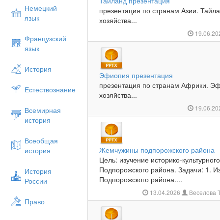
Тайланд презентация
Немецкий
презентация по странам Азии. Тайл
язык
хозяйства...
19.06.2
Французский
язык
История
Эфиопия презентация
презентация по странам Африки. Э
Естествознание
хозяйства...
19.06.2
Всемирная
история
Всеобщая
Жемчужины подпорожского района
история
Цель: изучение историко-культурно
Подпорожского района. Задачи: 1. 
История
Подпорожского района....
России
13.04.2026
Веселова Т
Право