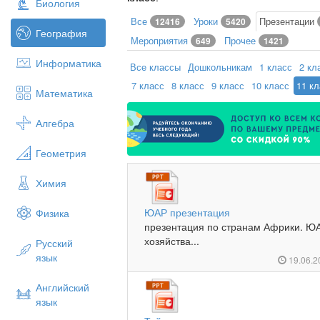
Биология
Все
Уроки
Презентации
12416
5420
География
Мероприятия
Прочее
649
1421
Информатика
Все классы
Дошкольникам
1 класс
2 кл
7 класс
8 класс
9 класс
10 класс
11 к
Математика
Алгебра
Геометрия
Химия
ЮАР презентация
Физика
презентация по странам Африки. Ю
хозяйства...
Русский
язык
19.06.
Английский
язык