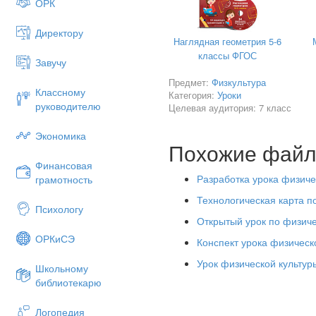
ОРК
Директору
Наглядная геометрия 5-6
классы ФГОС
Завучу
Предмет:
Физкультура
Классному
Категория:
Уроки
руководителю
Целевая аудитория: 7 класс
Экономика
Похожие фай
Финансовая
Разработка урока физиче
грамотность
Технологическая карта по
Психологу
Открытый урок по физичес
ОРКиСЭ
Конспект урока физическо
Урок физической культур
Школьному
библиотекарю
Логопедия
Цель: Обучение навыкам вла