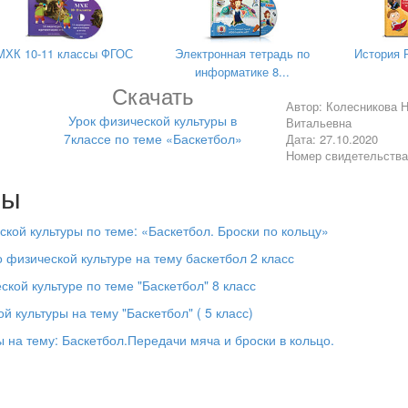
МХК 10-11 классы ФГОС
Электронная тетрадь по
История 
информатике 8...
Скачать
Автор: Колесникова 
Урок физической культуры в
Витальевна
7классе по теме «Баскетбол»
Дата: 27.10.2020
Номер свидетельств
лы
ской культуры по теме: «Баскетбол. Броски по кольцу»
 физической культуре на тему баскетбол 2 класс
кой культуре по теме "Баскетбол" 8 класс
й культуры на тему "Баскетбол" ( 5 класс)
Урок физической культуры
ы на тему: Баскетбол.Передачи мяча и броски в кольцо.
«Баскетбол» в 7 классе
дения элементами техники баскетбола.