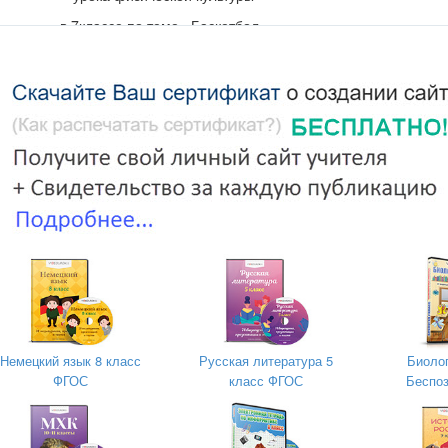
в 7классе по теме «Баскетбол»
Подготовил
учитель физическ
Колесникова Надежда 
Немецкий язык 8 класс
Русская литература 5
Биолог
ФГОС
класс ФГОС
Беспоз