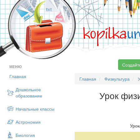
kopilka
ur
Создайт
МЕНЮ
Главная
Главная
Физкультура
Дошкольное
Урок физи
образование
Начальные классы
Астрономия
Урок
Биология