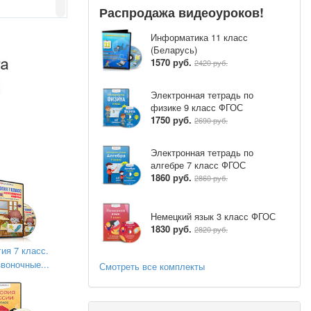
Распродажа видеоуроков!
Информатика 11 класс
(Беларусь)
1570 руб.
2420 руб.
Электронная тетрадь по
физике 9 класс ФГОС
1750 руб.
2690 руб.
Электронная тетрадь по
алгебре 7 класс ФГОС
1860 руб.
2860 руб.
а и провела
Немецкий язык 3 класс ФГОС
ой культуры
1830 руб.
2820 руб.
Витальевна
ия 7 класс.
воночные...
Смотреть все комплекты