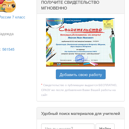
ПОЛУЧИТЕ СВИДЕТЕЛЬСТВО
МГНОВЕННО
России 7 класс
Надежда
а:
561545
Добавить свою работу
*
Свидетельство о публикации выдается БЕСПЛАТНО,
СРАЗУ же после добавления Вами Вашей работы на
сайт
Удобный поиск материалов для учителей
Найти