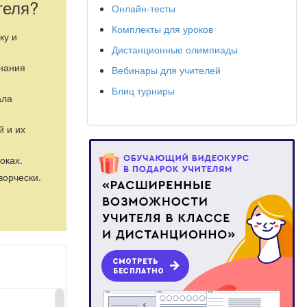
теля?
Онлайн-тесты
Комплекты для уроков
ку и
Дистанционные олимпиады
знания
Вебинары для учителей
Блиц турниры
ала
й и их
оках.
ворчески.