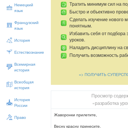
Тратить минимум сил на по
Немецкий
И ноги совсем не сгибает. туловища.
язык
Быстро и объективно пров
Сделать изучение нового 
А вот и уточка идет, Идут в приседе.
Французский
понятным.
язык
Утяток за собой ведет.
Избавить себя от подбора 
уроков.
История
Вдруг откуда ни возьмись, Бегут друг за
Наладить дисциплину на св
Естествознание
Коршун вылетает. И замедлением.
Получить возможность рабо
Всемирная
И все птицы от него
история
=> ПОЛУЧИТЬ СУПЕРСП
Быстро улетают.
Всеобщая
история
Коршун улетел, Идут на вдох поднимая 
Просмотр содер
История
Сорока вновь созывает гостей. на выдох
«разработка уро
России
при этом: «Тр – р – р – р…»
Жаворонки прилетите,
Право
- Ребята, птицы есть зимующие, а еще 
Весну красну принесите.