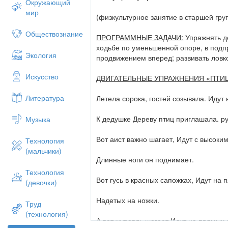
прилетят к нам из теплых краев. Как вы 
Окружающий
даль? Многие из них не долетают, погиб
мир
(физкультурное занятие в старшей гру
тренировать свои крылышки. Давайте пре
Обществознание
ПРОГРАММНЫЕ ЗАДАЧИ:
Упражнять д
ОБЩЕРАЗВИВАЮЩИЕ УПРАЖНЕНИЯ. К
ходьбе по уменьшенной опоре, в подпр
Экология
продвижением вперед; развивать ловк
1). «Хлопки крыльями впереди».
Искусство
ДВИГАТЕЛЬНЫЕ УПРАЖНЕНИЯ «ПТИ
И. п. – ноги слегка расставлены.
Литература
Летела сорока, гостей созывала. Идут
Выполнение: на счет 1-6 – раскачивать 
на счет 7-8 – и. п. 8 раз
К дедушке Дереву птиц приглашала. ру
Музыка
2). «Хлопки крыльями».
Вот аист важно шагает, Идут с высоки
Технология
(мальчики)
И. п. – ноги на ширине плеч.
Длинные ноги он поднимает.
Технология
Выполнение: на счет 1 – повернуться вп
Вот гусь в красных сапожках, Идут на п
(девочки)
«Хлоп», на счет 2 – и. п., на счет 3 пов
– и. п. 8 раз
Надетых на ножки.
Труд
(технология)
3). «Хлопки крыльями за ногой».
А вот журавль шагает Идут на прямых 