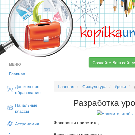
kopilka
ur
Создайте Ваш сайт у
МЕНЮ
Главная
Дошкольное
Главная
Физкультура
Уроки
р
образование
Разработка ур
Начальные
классы
Жаворонки прилетите,
Астрономия
Весну красну принесите.