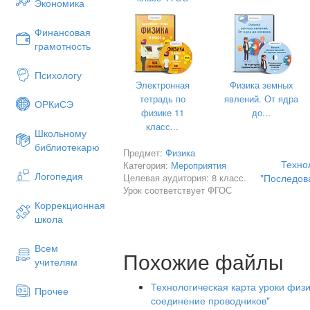
Экономика
Оборудование:
Финансовая
Для всех: компьютер, физика - электр
грамотность
проектор
Психологу
Электронная
Физика земных
тетрадь по
явлений. От ядра
ОРКиСЭ
физике 11
до...
План занятия:
класс...
Школьному
Организационный этап.
библиотекарю
Предмет:
Физика
Этап актуализации опорных зна
Техно
Категория:
Мероприятия
Логопедия
Целевая аудитория: 8 класс.
"Последов
Этап постановки экспериментал
Урок соответствует ФГОС
Этап выполнения физического э
Коррекционная
школа
Проверка результата экспериме
Этап закрепления нового матер
Всем
Похожие файлы
учителям
VII. Информация о домашнем задании
VIII.Рефлексия.
Технологическая карта уроки физи
Прочее
соединение проводников"