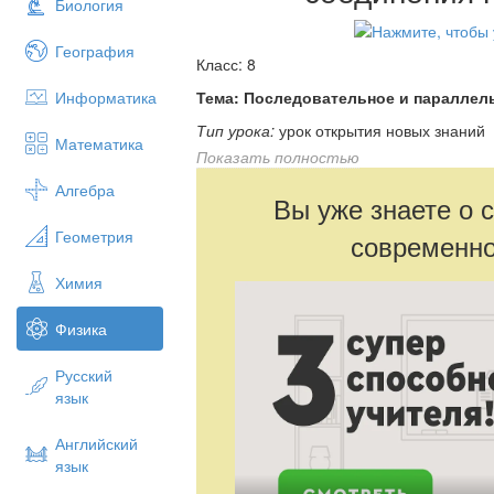
Биология
География
Класс: 8
Информатика
Тема:
Последовательное и параллел
Тип урока:
урок открытия новых знаний
Математика
Показать полностью
Форма урока:
Интегрированный урок с 
Алгебра
Методы обучения
: проблемно-поисковы
Вы уже знаете о 
словесный, репродуктивный.
Геометрия
современно
Цель урока:
экспериментально изучить
соединения проводников в электрическо
Химия
Задачи
:
Физика
образовательные:
экспериментально определить со
Русский
(напряжения) на отдельных участ
язык
последовательном соединениях п
ввести закономерности для основ
Английский
последовательном и параллельно
язык
продолжить формирование умений