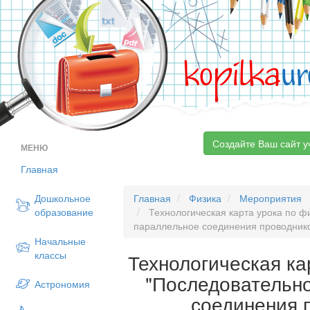
kopilka
ur
Создайте Ваш сайт у
МЕНЮ
Главная
Дошкольное
Главная
Физика
Мероприятия
образование
Технологическая карта урока по ф
параллельное соединения проводнико
Начальные
классы
Технологическая ка
"Последовательн
Астрономия
соединения 