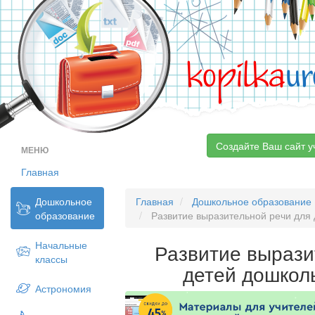
kopilka
ur
Создайте Ваш сайт у
МЕНЮ
Главная
Дошкольное
Главная
Дошкольное образование
образование
Развитие выразительной речи для 
Начальные
Развитие вырази
классы
детей дошкол
Астрономия