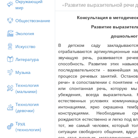
Окружающий
характерна подчёркнутая логичность из
«Развитие выразительной речи д
мир
термины, обозначающие научные поняти
переход к следующей части предложения
Консультация в методичес
подчёркивающие причинно - следственн
Обществознание
характерно употребление эмоционально
Развитие выразител
оценочных слов и конструкций типа «Ой
Экология
дошкольног
отличается образностью, эмоционально
выражений, яркостью, зримостью описа
В детском саду закладываютс
Искусство
поверила». Мы с мамой ездили на покос.
отрабатываются артикуляционные нав
закричу: «Ой, медведь!» Ну, да, - удиви
звучащую речь, развивается рече
Литература
медведь ещё раз показался из-за берёзы
способность. Развитие этих навык
медведь!» Сравните. Мы с мамой ездили
последовательности - важнейшая за
Музыка
закричала: «Мама медведь!» Мама мне н
процессе речевых занятий. Остано
медведь ещё раз вышел, и мама увидела
речи» в сопоставлении с понятием «
Технология
разговорного стиля. Девочка делится с
или спонтанная речь, которую м
(мальчики)
передать то, что с нею произошло. Пер
убеждения, всегда выразительна.
живой. Обо всём девочка «рассказывает 
естественных условиях коммуникац
Технология
случай только что произошёл.
интонациями, ярко окрашена темб
(девочки)
конструкциями. Необходимые ср
Поговорим об интонационной окрашенно
рождаются естественно и легко под в
Труд
Интонация - это не только повышения и 
тот, же самый человек, который тол
(технология)
ослабление голоса, замедление и убыс
ситуации свободного общения, вдруг
тембра, это перерывы в звучании речево
его стал тусклым, металлическим, 