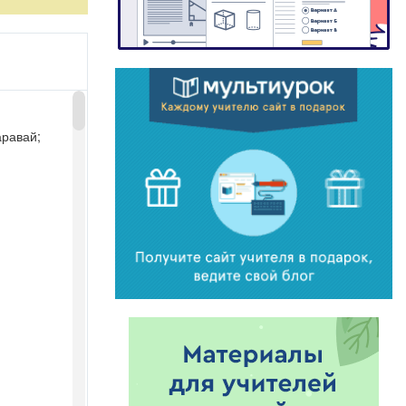
­равай;