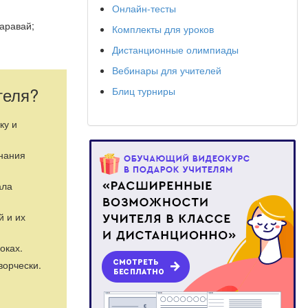
Онлайн-тесты
­равай;
Комплекты для уроков
Дистанционные олимпиады
Вебинары для учителей
теля?
Блиц турниры
ку и
знания
ала
й и их
оках.
ворчески.
ающаяся тучка.
ья и встают