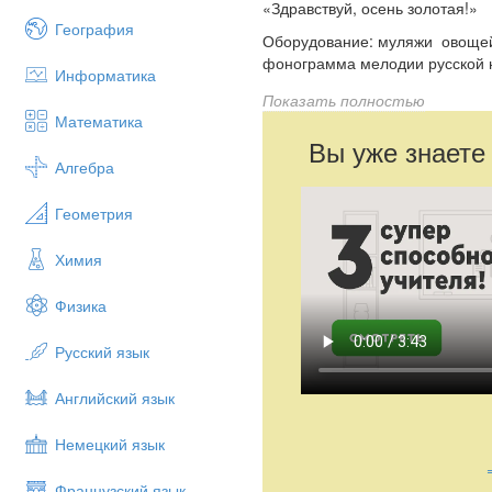
«Здравствуй, осень золотая!»
География
Оборудование: муляжи овощей 
фонограмма мелодии русской н
Информатика
Ведущий
Показать полностью
Математика
Пугало
Вы уже знаете
Осень
Алгебра
Редис
Геометрия
Морковь
Химия
Огурец
Тыква
Физика
Картошка
Русский язык
Кабачок
Свекла
Английский язык
Зал представляет собой огород
Немецкий язык
Дети вбегают в зал и испо
врассыпную по залу.
Французский язык