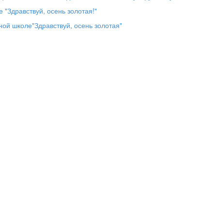
 "Здравствуй, осень золотая!"
ной школе"Здравствуй, осень золотая"
вои подарки.
те отгадывать?
.
к)
нают игру с листьями.
 осень принесет?»
глянем на огород, посмот­рим на осенние дары.