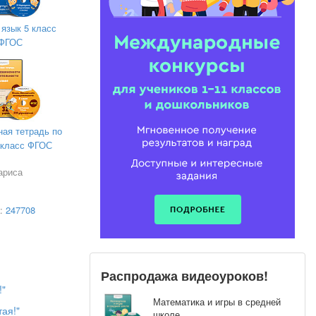
 язык 5 класс
ФГОС
ная тетрадь по
класс ФГОС
ариса
а:
247708
Распродажа видеоуроков!
!"
Математика и игры в средней
ая!"
школе