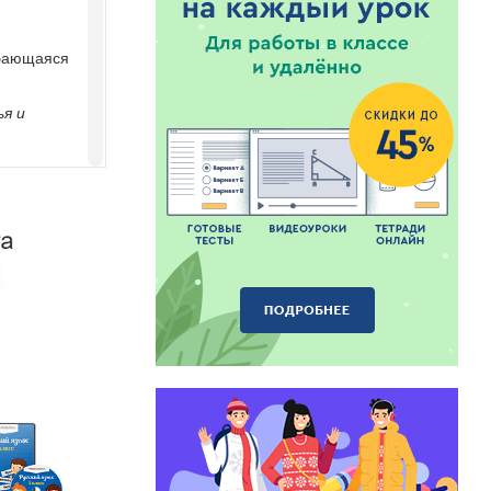
ыбающаяся
я и