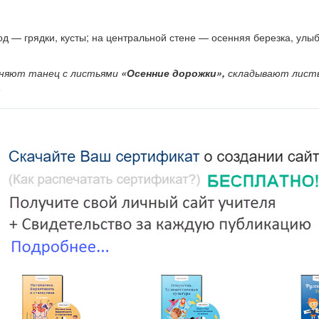
од — грядки, кусты; на цент­ральной стене — осенняя березка, ул
лняют танец с листьями
«Осенние дорожки»,
складывают листь
.
ла.
»