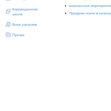
Ведущий
внеклассное мероприятие
Наклоняя ветки, рвет,
Отгадайте, кто идет
Коррекционная
Праздник осени в началь
А в бочонки и в кувшины
школа
К нам, ребята, в огород?
Льет густой душистый мед.
В сарафане золотистом
Всем учителям
Ведущий. Спасибо, осень, за т
И в кокошнике из листьев.
Прочее
Осень Дети, а вы загадки умее
Девочка пришла к нам в гости
Его из леса ветер гонит
Кто она, ребята?.. (Осень.)
И как на крыльях он летит,
Входит Осень
.
А сам он в речке не утонет,
Осень
И в ней воды не замутит.
Здравствуйте, ребята!
Уносит осенью поток
Осень вы встречайте,
Опавший желтенький…. (Листо
Песню начинайте!
Ведущий Осень, а наши дети з
Хороводная игра «Что нам
Игра «На дворе листопад»
Дети садятся.
Осень
Осень
Те­перь давайте все вместе за