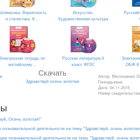
ят.
атематика. Вероятность
Искусство.
Русский
и статистика. 8...
Художественная культура
Электронная тетрадь по
Русская литература 5
Электрон
английскому...
класс ФГОС
ОБЖ 8 
Скачать
осень принесет?»
.
е
Автор: Мютюшенко Л
Здравствуй осень золотая
Геннадьевна
Дата: 04.11.2015
Номер свидетельств
лы
ишла.
уй, Осень золотая!"
 познавательной деятельности на тему "Здравствуй, осень золотая
м»
ции познавательной деятельности на тему "Здравствуй, осень золот