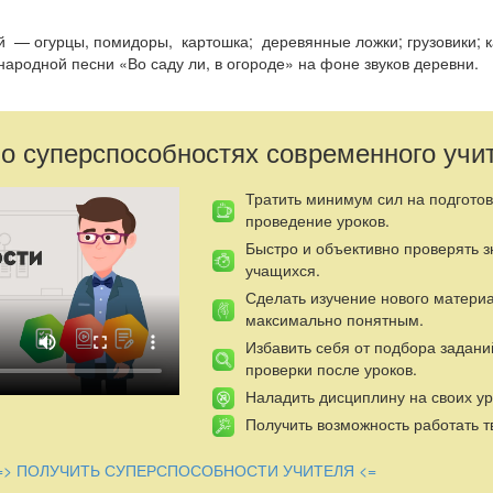
— огурцы, помидоры, картошка; деревянные ложки; грузовики; ка
ародной песни «Во саду ли, в огороде» на фоне звуков деревни.
 о суперспособностях современного учи
Тратить минимум сил на подготов
проведение уроков.
Быстро и объективно проверять 
учащихся.
Сделать изучение нового матери
максимально понятным.
Избавить себя от подбора задани
проверки после уроков.
Наладить дисциплину на своих ур
Получить возможность работать т
 — грядки, кусты; на цент­ральной стене — осенняя березка, улыб
лняют танец с листьями
«Осенние дорожки»,
складывают лист
=> ПОЛУЧИТЬ СУПЕРСПОСОБНОСТИ УЧИТЕЛЯ <=