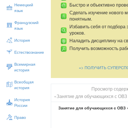
Быстро и объективно пров
Немецкий
язык
Сделать изучение нового 
понятным.
Французский
Избавить себя от подбора 
язык
уроков.
Наладить дисциплину на св
История
Получить возможность рабо
Естествознание
Всемирная
=> ПОЛУЧИТЬ СУПЕРСП
история
Всеобщая
история
Просмотр содер
«Занятие для обучающихся с ОВЗ
История
России
Занятие для обучающихся с ОВЗ
Право