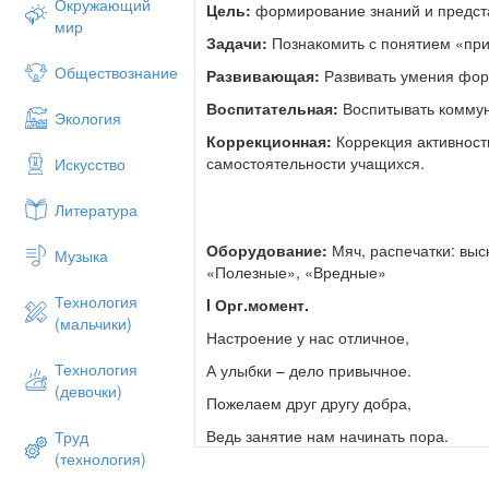
Окружающий
Цель:
формирование знаний и предст
мир
Задачи:
Познакомить с понятием «при
Обществознание
Развивающая:
Развивать умения фор
Воспитательная:
Воспитывать коммун
Экология
Коррекционная:
Коррекция активност
самостоятельности учащихся.
Искусство
Литература
Оборудование:
Мяч, распечатки: выс
Музыка
«Полезные», «Вредные»
Технология
I
Орг.момент.
(мальчики)
Настроение у нас отличное,
Технология
А улыбки – дело привычное.
(девочки)
Пожелаем друг другу добра,
Ведь занятие нам начинать пора.
Труд
(технология)
Прочитайте хором предложение на дос