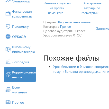
У меня есть привычка …(пример учите
Экономика
Речевые ситуации
Электронная
Не опаздывать на работу, не обманыва
на уроках
тетрадь по
Финансовая
выполнять режим дня, не драться, зан
немецкого...
геометрии 8...
грамотность
У меня есть привычка …(ответы детей)
Предмет:
Коррекционная школа
Психологу
Категория:
Прочее
Умываться, чистить зубы, учить уроки,
Занятие
Целевая аудитория: 7 класс.
едой, класть вещи на свои места, помо
Урок соответствует ФГОС
ОРКиСЭ
- Сейчас мы определим, на какие 2 гр
человека. Послушайте отрывок из стих
Школьному
библиотекарю
Доброта нужна всем людям,
Похожие файлы
Пусть побольше добрых будет.
Говорят не зря при встрече
Логопедия
«Добрый день» и «Добрый вечер».
Урок биологии в 9 классе специал
тему: «Болезни органов дыхания 
Коррекционная
О каких привычках идёт речь в этом о
школа
привычки?
ПОЛЕЗНЫЕ. Привычки, способствующи
Всем
полезными.
учителям
-
Ребята, какие полезные привычки вы
Прочее
-
Послушайте другой отрывок :