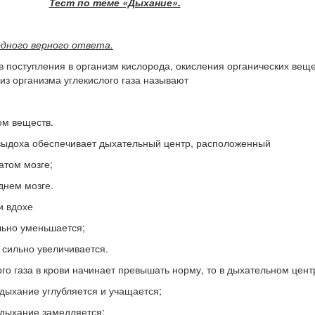
Тест по теме «Дыхание».
одного верного ответа.
 поступления в организм кислорода, окисления органических веще
 из организма углекислого газа называют
ом веществ.
 выдоха обеспечивает дыхательный центр, расположенный
атом мозге;
еднем мозге.
и вдохе
ельно уменьшается;
 сильно увеличивается.
ого газа в крови начинает превышать норму, то в дыхательном цент
 дыхание углубляется и учащается;
 дыхание замедляется;