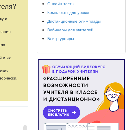
Онлайн-тесты
теля?
Комплекты для уроков
ку и
Дистанционные олимпиады
Вебинары для учителей
знания
Блиц турниры
ала
й и их
оках.
ворчески.