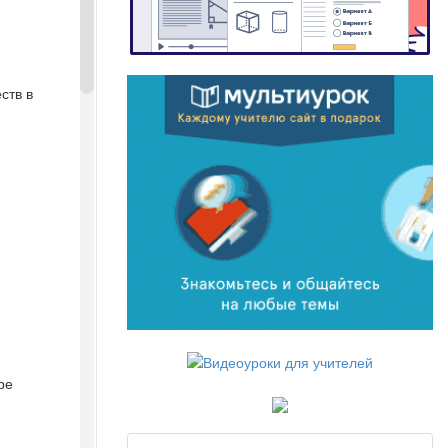
ств в
ре