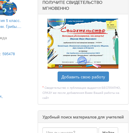
ПОЛУЧИТЕ СВИДЕТЕЛЬСТВО
МГНОВЕННО
ия 5 класс.
и. Грибы....
ежда
сстоянии
а:
595478
Добавить свою работу
*
Свидетельство о публикации выдается БЕСПЛАТНО,
СРАЗУ же после добавления Вами Вашей работы на
ха в
и,
сайт
Удобный поиск материалов для учителей
Найти