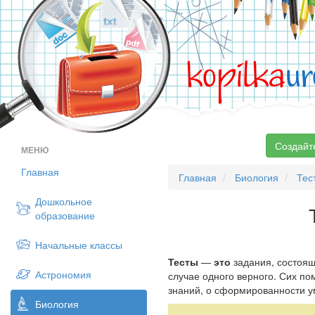
kopilka
ur
Создайт
МЕНЮ
Главная
Главная
Биология
Тес
Дошкольное
образование
Начальные классы
Тесты
—
это
задания, состоящ
Астрономия
случае одного верного. Сих п
знаний, о сформированности у
Биология