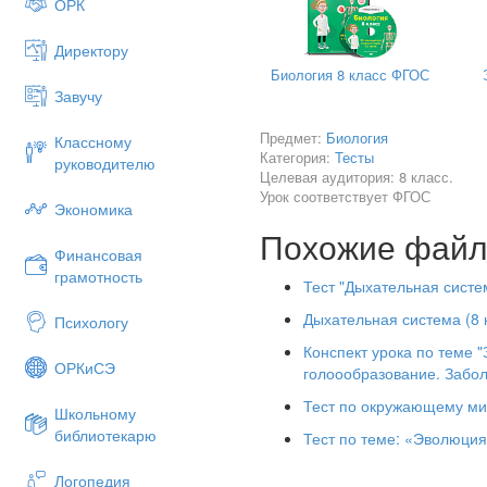
ОРК
В) вентиляция легких; Г) уча
Директору
9. Как называется процесс, 
Биология 8 класс ФГОС
А) дыхательные движения; Б)
Завучу
В) вентиляция; Г) газообмен.
Предмет:
Биология
Классному
Категория:
Тесты
10. Назовите состояние, при
руководителю
Целевая аудитория: 8 класс.
друг от друга.
Урок соответствует ФГОС
Экономика
А) молчание; Б) шепот;
Похожие фай
В) громкая речь; Г) крик.
Финансовая
грамотность
Тест "Дыхательная систе
Задание 2 на установление
Дыхательная система (8 
Психологу
11. Укажите последовательно
Конспект урока по теме 
организм человека.
ОРКиСЭ
голоообразование. Забо
А) трахея;
Тест по окружающему мир
Школьному
Б) бронхиальные веточки;
библиотекарю
Тест по теме: «Эволюция
В) гортань;
Логопедия