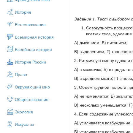
История
Задание 1. Тест с выбором 
Естествознание
Совокупность процессов
клетках тела, удаления
Всемирная история
А) дыханием; Б) питанием;
Всеобщая история
В) выделением; Г) транспорт
2. Ритмичную смену вдоха и
История России
А) в мозжечке; Б) в продолгов
Право
В) в среднем мозге; Г) в пер
Окружающий мир
3. Объём грудной полости пр
А) не изменяется; Б) значит
Обществознание
В) несколько уменьшается; Г)
Экология
4. Если содержание углекисл
А) усиливается возбуждение,
Искусство
Б) усиливается возбуждение,