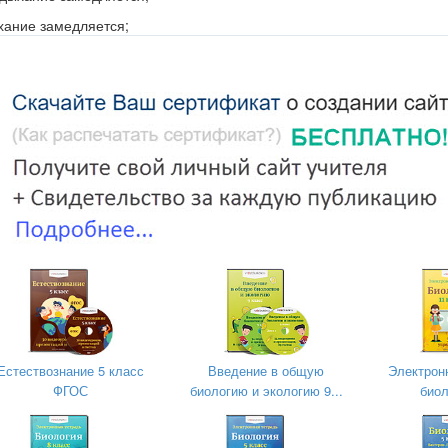
хание замедляется;
остоянии часть клеток, ритм дыхания не изменяется.
х согревается, так как их внутренние стенки
елием;
ные сосуды;
ными клетками.
язки мужчин?
ткие и тонкие;
нные и тонкие.
ыми в основном образованы стенки гортани.
Естествознание 5 класс
Введение в общую
Электрон
ФГОС
биологию и экологию 9...
биол
 НЕ характерна для органов дыхания.
нов; Б) голосообразование;