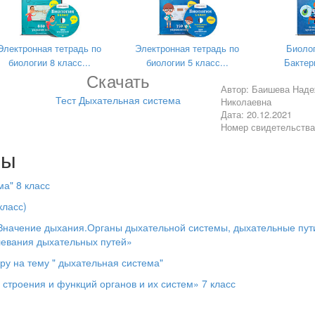
стие в теплорегуляции.
происходящий в легких?
Электронная тетрадь по
Электронная тетрадь по
Биолог
 дыхание;
биологии 8 класс...
биологии 5 класс...
Бактери
Скачать
Автор: Баишева Над
Тест Дыхательная система
Николаевна
 котором голосовые связки гортани расположены на наибольшем ра
Дата: 20.12.2021
Номер свидетельств
лы
ма" 8 класс
 последовательности.
класс)
сть расположения отделов органов дыхания при поступлении возду
"Значение дыхания.Органы дыхательной системы, дыхательные пут
левания дыхательных путей»
у на тему " дыхательная система"
 строения и функций органов и их систем» 7 класс