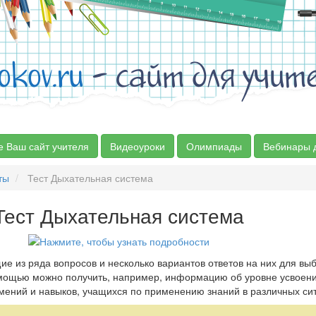
okov.ru
- сайт для учит
е Ваш сайт учителя
Видеоуроки
Олимпиады
Вебинары 
ты
Тест Дыхательная система
Тест Дыхательная система
ие из ряда вопросов и несколько вариантов ответов на них для вы
омощью можно получить, например, информацию об уровне усвоен
мений и навыков, учащихся по применению знаний в различных си