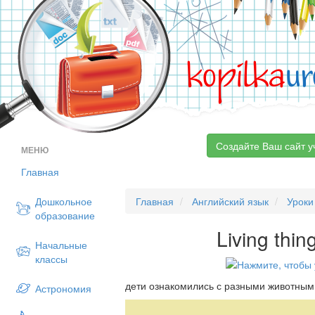
kopilka
ur
Создайте Ваш сайт у
МЕНЮ
Главная
Дошкольное
Главная
Английский язык
Уроки
образование
Living thin
Начальные
классы
дети ознакомились с разными животны
Астрономия