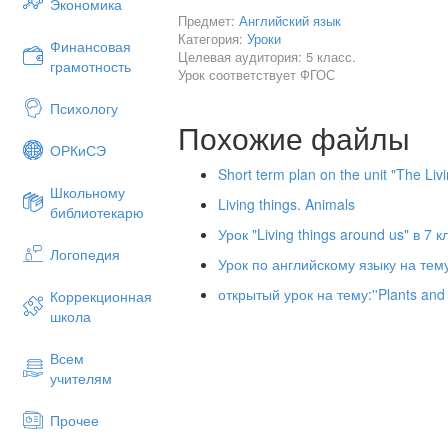
Экономика
Предмет:
Английский язык
Ex: cat-tiger-rabbit-turtle-elephant-etc.
Категория:
Уроки
Финансовая
Pre-learning
Целевая аудитория: 5 класс.
грамотность
Урок соответствует ФГОС
Learners are divided into smal
asked to brainstorm and write 
Психологу
they know in 2 min and then le
Похожие файлы
the animals they have written.
ОРКиСЭ
Short term plan on the unit "The Livi
Школьному
Living things. Animals
библиотекарю
Урок "Living things around us" в 7 
Логопедия
Урок по английскому языку на тему 
открытый урок на тему:''Plants and 
Коррекционная
школа
Всем
учителям
Прочее