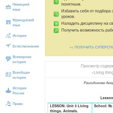
понятным.
Немецкий
язык
Избавить себя от подбора 
уроков.
Французский
Наладить дисциплину на св
язык
Получить возможность рабо
История
Естествознание
=> ПОЛУЧИТЬ СУПЕРСП
Всемирная
история
Просмотр содер
«Living thin
Всеобщая
история
Рашидинова Аке
История
России
Lesson
Право
LESSON: Unit
3
Living
School:
№
things. Animals.