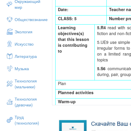
Окружающий
мир
Date:
Teacher n
CLASS: 5
Number pr
Обществознание
Learning
5.R4
read with s
Экология
objectives(s)
fiction and non-fic
that this lesson
5.UE9 use simple 
Искусство
is contributing
irregular forms to
to
on a limited rang
Литература
topics
5.S6
communicate
Музыка
during, pair, gro
Технология
Plan
(мальчики)
Planned activities
Технология
Warm-up
(девочки)
Teacher shows a picture on PP
learners: Which word can you spell
Труд
Learners should spell the word corr
(технология)
teacher can introduce the topic of the l