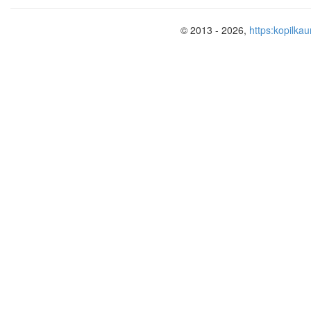
© 2013 - 2026,
https:kopilkau
Work with words.
Teacher distributes the handout
flashcards and asks learners to
to the pictures on the board. (Di
by support, more able learners w
who need support). Other lear
check the words Teacher 
pronunciation and spelling
correctly. (Peer based assessme