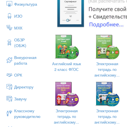
Физкультура
Teacher asks learners: What can you
picture? (slide 2) Teacher checks the
ИЗО
of how they know the names of some a
МХК
ОБЗР
(ОБЖ)
Внеурочная
работа
Английский язык
Электронная
2 класс ФГОС
тетрадь по
ОРК
английскому...
Директору
Then teacher lets the learners know t
Завучу
lesson. (slide 3)
Teacher starts a word snake on the 
Классному
Электронная
Электронная
animals, to continue the snake learn
руководителю
тетрадь по
тетрадь по
use the last letter of the following word
английскому...
английскому...
activity)