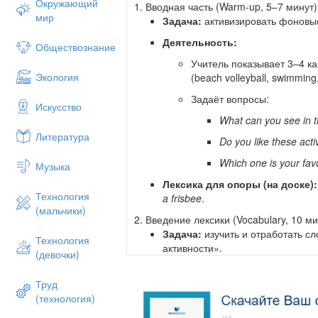
Окружающий
1. Вводная часть (Warm‑up, 5–7 минут)
мир
Задача:
активизировать фоновые
Деятельность:
Обществознание
Учитель показывает 3–4 к
Экология
(beach volleyball, swimming, 
Задаёт вопросы:
Искусство
What can you see in t
Литература
Do you like these acti
Which one is your fa
Музыка
Лексика для опоры (на доске):
Технология
a frisbee
.
(мальчики)
2. Введение лексики (Vocabulary, 10 ми
Задача:
изучить и отработать сл
Технология
активности».
(девочки)
Материалы:
карточки с изобра
слайд‑презентация.
Труд
(технология)
Слова: