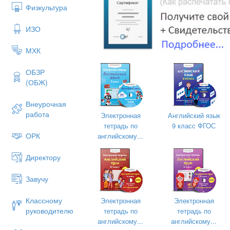
swimming
— плавание
Физкультура
cycling
— езда на велосип
ИЗО
beach volleyball
— пляжный
МХК
frisbee
— фрисби
badminton
— бадминтон
ОБЗР
(ОБЖ)
football / soccer
— футбол
tennis
— теннис
Внеурочная
hiking
— пеший туризм
работа
Электронная
Английский язык
тетрадь по
9 класс ФГОС
picnic
— пикник
ОРК
английскому...
sunbathing
— загорать
Директору
Деятельность:
Учитель произносит слово,
Завучу
повторяет хором и индиви
Классному
Упражнение «Match»: учен
Электронная
Электронная
руководителю
тетрадь по
тетрадь по
Короткий опрос:
Which of 
английскому...
английскому...