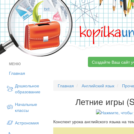
kopilka
ur
Создайте Ваш сайт у
МЕНЮ
Главная
Дошкольное
Главная
Английский язык
Проч
образование
Летние игры 
Начальные
классы
Конспект урока английского языка на те
Астрономия