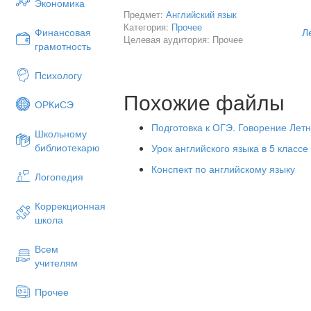
3. Практика в предложениях (Speaking
Экономика
Предмет:
Английский язык
Задача:
отработать лексику в ре
Категория:
Прочее
описания привычек и конструкц
Л
Финансовая
Целевая аудитория: Прочее
грамотность
Деятельность 1 (Present Simple
Ученики составляют 2–3 п
Психологу
In summer, I often g
Похожие файлы
ОРКиСЭ
I sometimes play badm
Подготовка к ОГЭ. Говорение Лет
Школьному
I never play beach vol
библиотекарю
Урок английского языка в 5 классе
Деятельность 2 (Let’s…):
Конспект по английскому языку
Учитель даёт образец:
It’s
Логопедия
Ученики работают в парах:
Коррекционная
разные игры, используя
Le
школа
A:
Let’s go cycling!
Всем
B:
Great idea! / Sorry,
учителям
instead!
4. Игровая активность (Game, 10–12 м
Прочее
Название:
«Summer Activity Ch