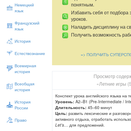
понятным.
Немецкий
язык
Избавить себя от подбора 
уроков.
Французский
Наладить дисциплину на св
язык
Получить возможность рабо
История
Естествознание
=> ПОЛУЧИТЬ СУПЕРСП
Всемирная
история
Просмотр содер
«Летние игры 
Всеобщая
история
Конспект урока английского языка на
Уровень:
A2–B1 (Pre‑Intermediate / Int
История
Длительность:
45–60 минут
России
Цель:
развить лексические и разговор
активного отдыха, отработать использо
Право
Let’s…
для предложений.