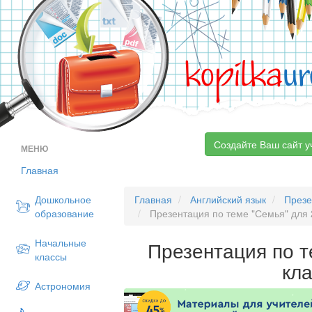
kopilka
ur
Создайте Ваш сайт у
МЕНЮ
Главная
Дошкольное
Главная
Английский язык
Презе
образование
Презентация по теме "Семья" для 
Начальные
Презентация по т
классы
кл
Астрономия