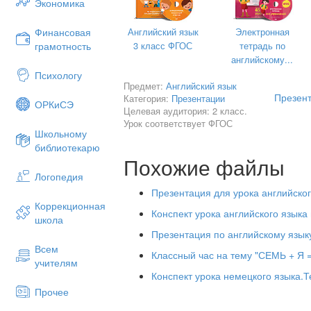
Экономика
Английский язык
Электронная
Финансовая
Who is this?
3 класс ФГОС
тетрадь по
грамотность
Who is this?
английскому...
Who is this?
Психологу
Who is this?
Предмет:
Английский язык
Презент
Who is this?
Категория:
Презентации
ОРКиСЭ
Целевая аудитория: 2 класс.
Who is this?
Урок соответствует ФГОС
Who is this?
Школьному
Who is this?
библиотекарю
Who is this?
Похожие файлы
This is my mummy.
Логопедия
Презентация для урока английског
This is my daddy.
Коррекционная
Конспект урока английского языка
школа
Презентация по английскому языку
Всем
Классный час на тему "СЕМЬ + Я
учителям
Конспект урока немецкого языка.Т
Прочее