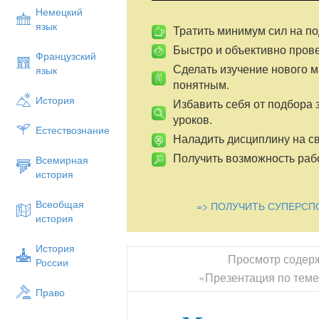
Немецкий
язык
Тратить минимум сил на по
Быстро и объективно пров
Французский
Сделать изучение нового 
язык
понятным.
История
Избавить себя от подбора 
уроков.
Естествознание
Наладить дисциплину на св
Получить возможность рабо
Всемирная
история
Всеобщая
=> ПОЛУЧИТЬ СУПЕРСП
история
История
Просмотр содер
России
«Презентация по теме
Право