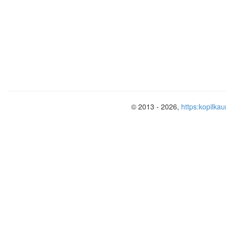
© 2013 - 2026,
https:kopilkau
This is my sister
This is my brother.