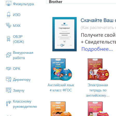
Brother
Физкультура
Grandma
ИЗО
Grandpa
Family
МХК
ОБЗР
(ОБЖ)
Внеурочная
работа
ОРК
Директору
Английский язык
Электронная
4 класс ФГОС
тетрадь по
Завучу
английскому...
Классному
руководителю