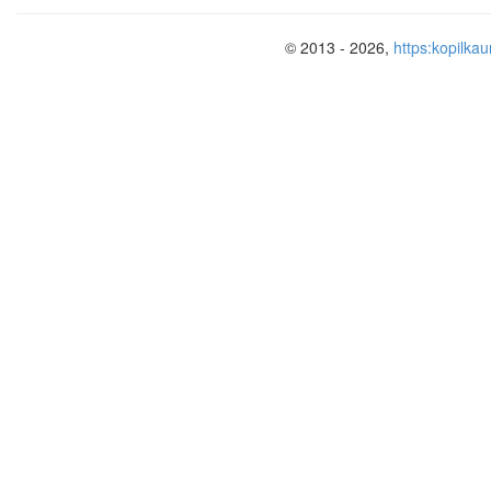
© 2013 - 2026,
https:kopilkau
2025-2026 у
Сценарий меропри
Ведущий
. Здравствуйте, гости дорогие
Вот и наступил праздник, так почитае
далеких языческих времен – праздник
По-разному справляли на Руси Маслен