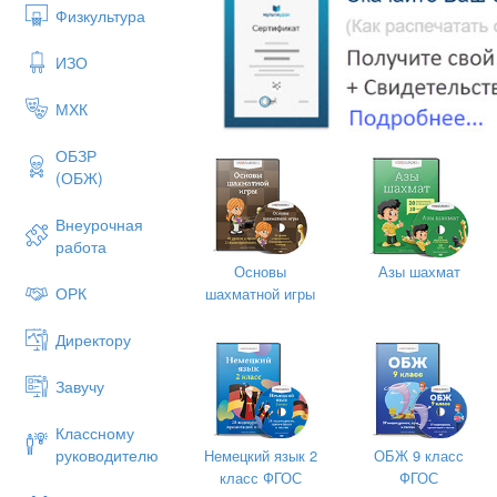
Физкультура
ИЗО
МХК
ОБЗР
(ОБЖ)
Внеурочная
работа
Основы
Азы шахмат
ОРК
шахматной игры
Директору
Завучу
Классному
руководителю
Немецкий язык 2
ОБЖ 9 класс
класс ФГОС
ФГОС