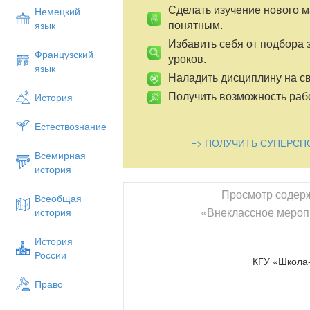
Сделать изучение нового 
Немецкий
понятным.
язык
Избавить себя от подбора 
Французский
уроков.
язык
Наладить дисциплину на св
Получить возможность рабо
История
Естествознание
=> ПОЛУЧИТЬ СУПЕРСП
Всемирная
история
Просмотр содер
Всеобщая
«Внеклассное мероп
история
История
России
КГУ «Школа
Право