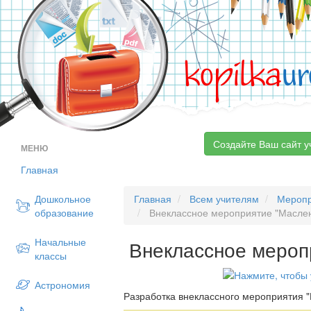
kopilka
ur
Создайте Ваш сайт у
МЕНЮ
Главная
Дошкольное
Главная
Всем учителям
Мероп
образование
Внеклассное мероприятие "Масле
Начальные
Внеклассное мероп
классы
Астрономия
Разработка внеклассного мероприятия 