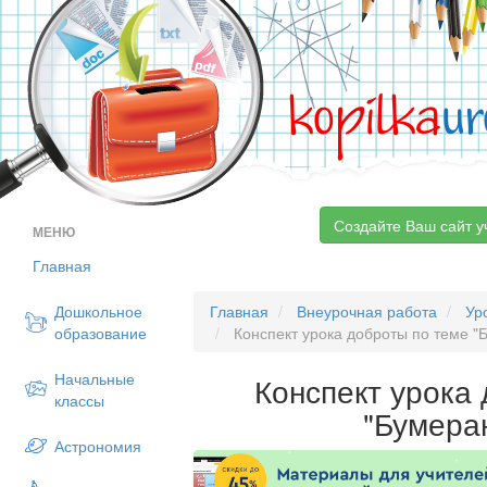
kopilka
ur
Создайте Ваш сайт у
МЕНЮ
Главная
Дошкольное
Главная
Внеурочная работа
Ур
образование
Конспект урока доброты по теме "
Начальные
Конспект урока
классы
"Бумера
Астрономия