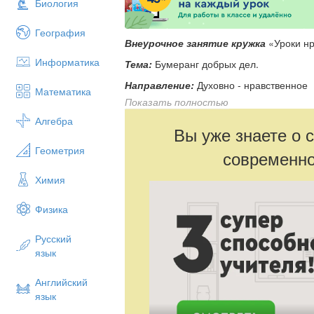
Биология
География
Внеурочное занятие кружка
«Уроки нр
Информатика
Тема:
Бумеранг добрых дел.
Направление:
Духовно - нравственное
Математика
Показать полностью
Цель:
Алгебра
- Формирование у детей представления 
Вы уже знаете о 
поступках;
Геометрия
современно
- расширение знаний о роли доброты в 
Химия
Задачи:
- учить детей нравственным понятиям: 
Физика
- воспитывать взаимоуважение, вежли
Русский
- развивать творческие возможности де
язык
Средства обучения:
компьютер, мульт
интерактивная доска)
Английский
язык
Материалы для детей:
фломастеры,