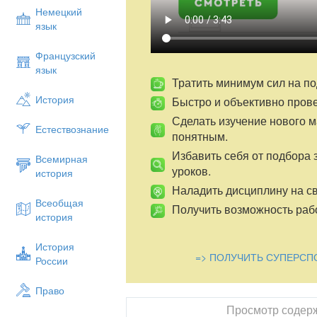
(Мой добрый поступок), цветы
Немецкий
Конспект занятия
язык
I
.
Орг. момент
Французский
Прозвенел веселый звонок! Начинается 
язык
Тратить минимум сил на по
На уроке доброты станем добрыми и мы
История
Быстро и объективно пров
- Сегодня у нас необычный день! Праздн
Сделать изучение нового 
гостей. Поприветствуйте их, пошлите в
Естествознание
понятным.
II
. План
Избавить себя от подбора 
Всемирная
1. Сюрприз учеников (проверка домашн
уроков.
история
дела, стихи о доброте)
Наладить дисциплину на св
2.Мы размышляем (Работа по теме уро
Всеобщая
Получить возможность рабо
история
3. Сюрприз учителя (фильм «Бумеранг 
4. Игры добрых людей («Солнышко», «Ф
История
=> ПОЛУЧИТЬ СУПЕРСП
России
5. Мы – мудрецы (Работа с пословицам
6. Подарки, стихи
Право
9. Итог.
Просмотр содер