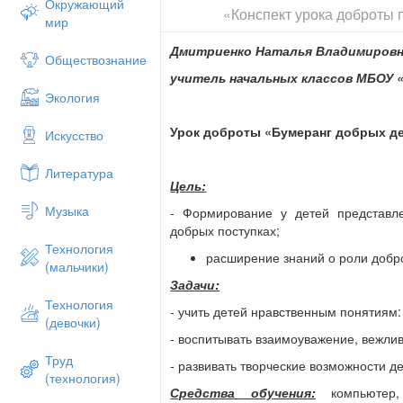
Окружающий
«Конспект урока доброты 
III
. Сюрприз учеников – проверка до
мир
(Сочинения «Мои добрые дела»)
Дмитриенко Наталья Владимиров
Обществознание
- Итак, кто такой добрый человек? Каки
учитель начальных классов МБОУ 
- Нарисуйте свою руку и на каждом пал
Экология
благородному человеку.
Урок доброты «Бумеранг добрых д
Искусство
«Ах, как нам добрые слова нужны
Ах, как нам добрые слова нужны!
Литература
Цель:
Не раз мы в этом убедились сами,
Музыка
- Формирование у детей представл
А может не слова - дела важны?
добрых поступках;
Дела - делами, а слова - словами.
Технология
расширение знаний о роли добро
(мальчики)
Они живут у каждого из нас,
Задачи:
На дне души до времени хранимы,
Технология
- учить детей нравственным понятиям:
(девочки)
Чтоб их произнести в тот самый час,
- воспитывать взаимоуважение, вежл
Когда они другим необходимы.
Труд
- развивать творческие возможности де
(технология)
Можно ли научиться доброте?
Средства обучения:
компьютер