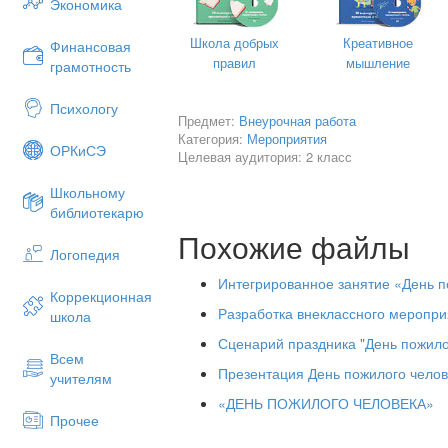
Экономика
Школа добрых
Креативное
Финансовая
правил
мышление
грамотность
2012-2013 уч.г.
Психологу
Цель:
воспитывать уважение к пожилым
Предмет:
Внеурочная работа
Категория:
Мероприятия
семьи, страны, развивать способность
ОРКиСЭ
Целевая аудитория: 2 класс
пожилых людях
Задачи:
Школьному
библиотекарю
Воспитывать чувство патриотизм
Похожие файлы
семьи;
Логопедия
Обновлять содержание, формы и
Интегрированное занятие «День п
Коррекционная
Разработка внеклассного меропри
школа
Оборудование
: рисунки детей, семей
Сценарий праздника "День пожило
чаепитию.
Всем
Презентация День пожилого чело
учителям
Подготовительная работа:
«ДЕНЬ ПОЖИЛОГО ЧЕЛОВЕКА»
а) анкетирование дедушек и бабушек.
Прочее
Где Вы родились и выросли?