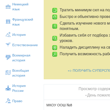
Немецкий
язык
Тратить минимум сил на по
Быстро и объективно пров
Французский
Сделать изучение нового 
язык
понятным.
История
Избавить себя от подбора 
уроков.
Естествознание
Наладить дисциплину на св
Получить возможность рабо
Всемирная
история
=> ПОЛУЧИТЬ СУПЕРСП
Всеобщая
история
История
Просмотр содер
России
«День пожило
Право
МКОУ ООШ №8