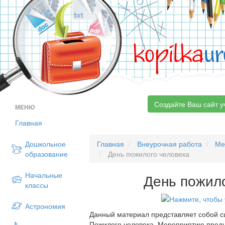
kopilka
ur
Создайте Ваш сайт у
МЕНЮ
Главная
Дошкольное
Главная
Внеурочная работа
Ме
образование
День пожилого человека
Начальные
День пожил
классы
Астрономия
Данный материал представляет собой с
Пожилого человека. Мероприятию предш