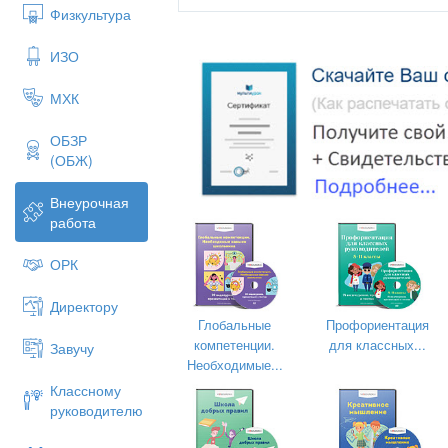
Физкультура
сценарий праздника
ИЗО
2 класс
МХК
ОБЗР
(ОБЖ)
Классный руководитель:
Внеурочная
Козырецкая Е.И.
работа
ОРК
Директору
Глобальные
Профориентация
компетенции.
для классных...
Завучу
Необходимые...
Классному
руководителю