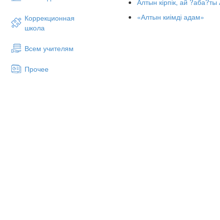
Алтын кірпік, ай ?аба?ты
№1 АРУ 2 «__» сынып о?ушыс
«Алтын киімді адам»
Коррекционная
№2 АРУ 2 «__» сынып о?ушыс
школа
№3 АРУ 2 «__» сынып о?ушыс
Всем учителям
№4 АРУ 2 «__» сынып о?ушыс
№5 АРУ 2 «__» сынып о?ушыс
Прочее
№6 АРУ 2 «__» сынып о?ушыс
Тақырыбы: «Алтын күз ару
№7 АРУ 2 «__» сынып о?ушыс
Мақсаты:
№8 АРУ 2 «__» сынып о?ушыс
Жас бүлдіршінге қорша
№9АРУ 2 «__» сынып о?ушысы
ашуға, табиғатты сүйюге
№10 АРУ 2 «__» сынып о?ушы
Инабатты, иманды, іске
2-ж?ргізуші:
К?рермендер аты
Ұқыптылыққа, шымыр да 
__________________________
Көрнекіліктер:
Сахнада күз к
1-ж?ргізуші:
Асыл тастан, ?не
Барысы:
Сол шынды?ты к?нде
К?ріп ж?рміз ?мірд
1-жүргізуші:
Армысыздар, ұла