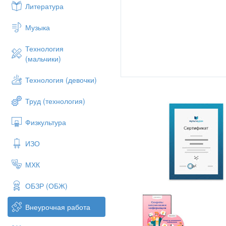
2- ж?ргізуші:
Бесінші ару – б
Литература
2 «__» сынып о?ушысы _____
Музыка
1- ж?ргізуші:
Алтыншы ару – а
Технология
2 «__» сынып о?ушысы _____
(мальчики)
2- ж?ргізуші:
Жетінші ару - и
Технология (девочки)
2 «__» сынып о?ушысы _____
1- ж?ргізуші:
Сегізінші ару – с
Труд (технология)
2 «__» сынып о?ушысы _____
Физкультура
2- ж?ргізуші:
То?ызыншы ару -
2 «__» сынып о?ушысы _____
ИЗО
1- ж?ргізуші:
Оныншы ару – наз 
МХК
2 «__» сынып о?ушысы _____
ОБЗР (ОБЖ)
2- ж?ргізуші:
?андай жа?сы а
мені? ?олымда?ы жасырын са
Внеурочная работа
1-ж?ргізуші:
Б?рекелді, осы 
сайысымызды? жоспарымен та