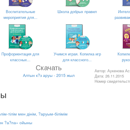
_________________________________________
Воспитательные
Школа добрых правил
Интел
_________________________________________
мероприятия для...
развива
_________________________________________
_________________________________________
сі б?лімдер бойынша ?теді:
белгілі бір бейне ар?ылы ?зін-?зі таныстырады)
Профориентация для
Учимся играя. Копилка игр
Копилк
?н, би немесе т.б. ?з бойында?ы ерекше ?абілеттерін тамашалата
классных...
для классного...
руко
Скачать
алт д?ст?р бойынша)
Автор: Аукенова А
Алтын к?з аруы - 2015 жыл
Дата: 26.11.2015
 ерекше ?айталанбас дара т?л?а екендігін ?ол ?нерін к?рсету ар
Номер свидетельст
імді бір ?ара?ан,
лы
ып барасы?.
ейсі?, баурайсы?,
лім-тілім мен дінім, ?аруым-білімім
лас арусы?!
ын ?а?па» ойыны
?здерін таныстырады. Аруларымыз?а с?з берейік.