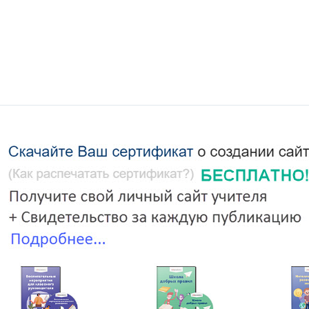
иші ?ыз, тал шыбы?тай б?рал?ан.
_________________________________________
л?ырлы, таудай биік талабы.
_________________________________________
балы, хал?ы с?йер илана
_________________________________________
«Күз сыйы-2013»
езімтал, селт еткізер к?рерменді.
_________________________________________
 сымбатты, ?ырлана ?араса? – ажарлы.
_________________________________________
ару, н?зіктігі ?имылынан а? к?рінеді.
_________________________________________
руларымызды? к??іл к?йі. Ендеше уа?ытты к?п созбайы?. Ару
ндарды алып, ?здері?ізді? реттік сандары?ыз бойынша орнал
сайысымызды саралап, даралап, ?діл ба?а беретін ?діл ?азыла
Өткізген: Ау
ныстырып ?тсек. ?діл ба?а берушілер: