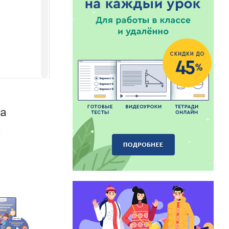
ларымыз, мына
асы?дар.
рды сайлап,
кенова А.Т.