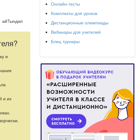
Онлайн-тесты
Комплекты для уроков
ты ай?ындап
Дистанционные олимпиады
Вебинары для учителей
 т?рбиелеу.
теля?
Блиц турниры
-шоу.
ку и
знания
ала
й и их
оках.
ворчески.