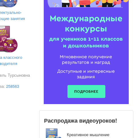
лектуально-
ющие занятия
а классного
ды)
водителя
сель Турсыновна
?ылы д?
ва:
258563
Распродажа видеоуроков!
Креативное мышление