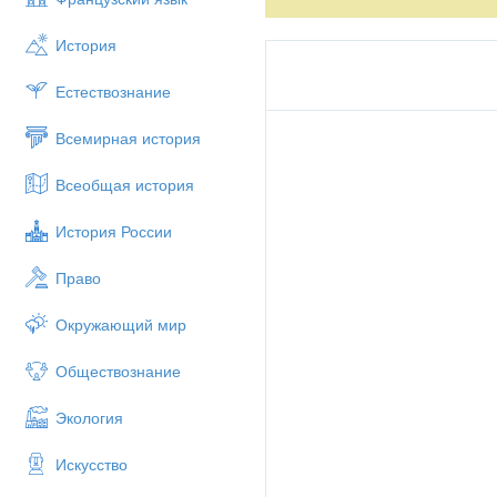
1- ж?ргізуші
: Б?гінгі бай?ауы
2- ж?ргізуші:
Сахнада 2 «__»
История
1- ж?ргізуші:
Мы? б?рал?ан 
Естествознание
Келеді міне орта?а 
Всемирная история
Арулары сыйла?ан, 
К??ілді ?ошеметпен 
Всеобщая история
(Арулар орта?а 
История России
2- ж?ргізуші:
Бірінші ару - біл
__________________________
Право
1- ж?ргізуші:
Екінші ару - ел
Окружающий мир
2 «__» сынып о?ушысы _____
Обществознание
2- ж?ргізуші:
?шінші ару - ?не
2 «__» сынып о?ушысы _____
Экология
1- ж?ргізуші:
Т?ртінші ару - 
Искусство
2 «__» сынып о?ушысы _____