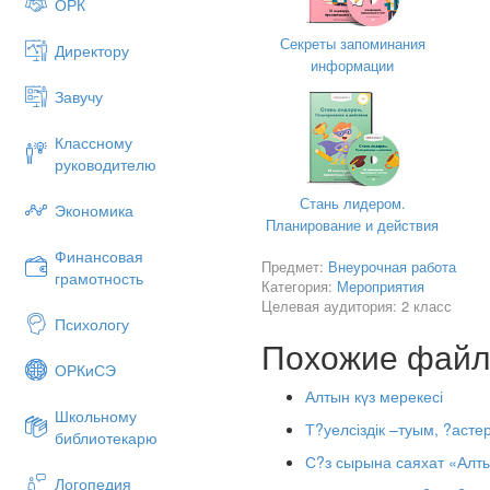
ОРК
1.________________________
Секреты запоминания
Директору
2.________________________
информации
3.________________________
Завучу
4.________________________
Классному
2- ж?ргізуші:
Бай?ауымыз келе
руководителю
1.Таныстыру. (?рбір ?атысушы 
Стань лидером.
Экономика
2.?з ?нері – (ару ?ыздарымыз 
Планирование и действия
3.С?ра? – жауап (?дептілік, с
Финансовая
Предмет:
Внеурочная работа
грамотность
Категория:
Мероприятия
4.?ол ?нері – (?р ару ?зіні?
Целевая аудитория: 2 класс
лелдейді)
Психологу
1-ж?ргізуші:
Кімге болсын с?йк
Похожие фай
ОРКиСЭ
К??ілімді баурап ал
Алтын күз мерекесі
Г?лге орайсы?, к?лімд
Школьному
Т?уелсіздік –туым, ?астер
библиотекарю
Елге жаннат ерке та
С?з сырына саяхат «Алт
1-б?лімде ару ?ыздарымыз ?з-
Логопедия