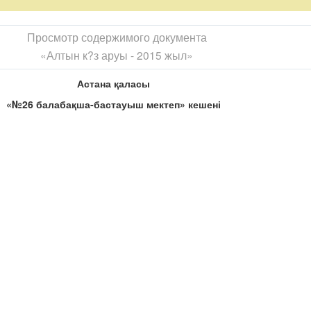
мызды ?нерлі ш?кірттерімізді? сыйынан бастайы?!
 сынып о?ушысы __________________________
Просмотр содержимого документа
арулар а?дап басып,
«Алтын к?з аруы - 2015 жыл»
тол?ып тасып.
Астана
қаласы
хал?ым мені?,
«№26 балабақша-бастауыш мектеп» кешені
?арсы алайы?!
шы?ады)
імді, ме?герген бар ілімді.
____________________2 «__» сынып о?ушысы.
жіреп, баурап алар мейірмен
_________________________________________
рлі, т?геді бар ?нерін
_________________________________________
?нші ?ыз, бойында бар ?нері.
_________________________________________