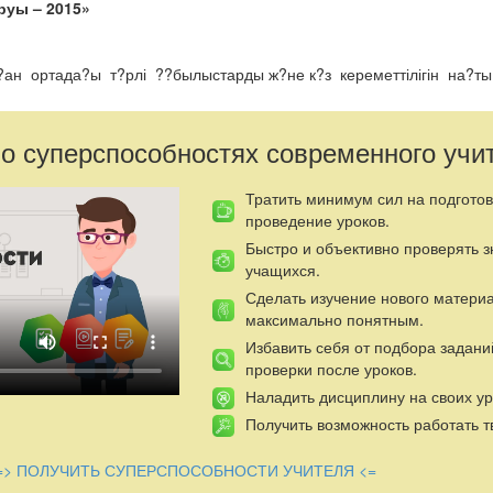
уы – 2015»
ан ортада?ы т?рлі ??былыстарды ж?не к?з кереметтілігін на?
е,са?тау?а ?йрету.
, м?дениетті жеке т?л?аны ?алыптастыру.
шапша? ой ж?йректілігіне, тал?ампазды??а, таза, ?демі болу?а
 о суперспособностях современного учи
?ріністері, к?здік дастархан м?зірі, на?ыл с?здер, шарлар, слайд
Тратить минимум сил на подготов
проведение уроков.
атты ?стаздар!
Быстро и объективно проверять 
учащихся.
дыра?ан жас достар!
Сделать изучение нового матери
лі алтын к?з ??тты болсын!
максимально понятным.
лайы?!
Избавить себя от подбора задани
проверки после уроков.
айы?!
Наладить дисциплину на своих ур
ты?
Получить возможность работать т
л?ан,
» бай?ауын бастайы?!
=> ПОЛУЧИТЬ СУПЕРСПОСОБНОСТИ УЧИТЕЛЯ <=