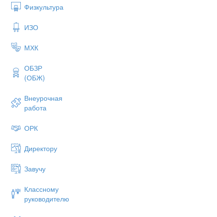
Физкультура
ИЗО
МХК
ОБЗР
(ОБЖ)
Внеурочная
работа
ОРК
Директору
Завучу
Классному
руководителю