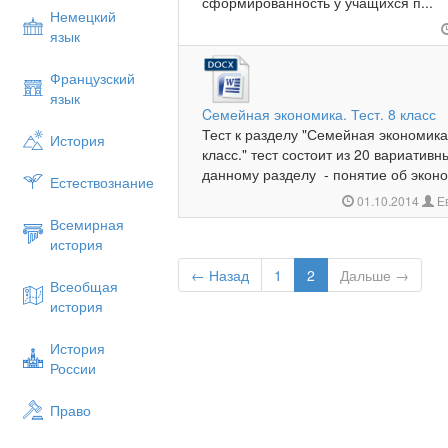
сформированность у учащихся п...
Немецкий
язык
Французский
язык
Cемейная экономика. Тест. 8 класс
Тест к разделу "Семейная экономика
История
класс." тест состоит из 20 вариатив
данному разделу - понятие об эконо
Естествознание
01.10.2014
Ев
Всемирная
история
← Назад
1
2
Дальше →
Всеобщая
история
История
России
Право