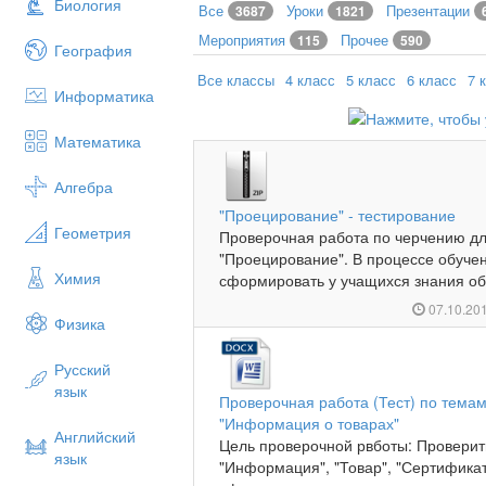
Биология
Все
Уроки
Презентации
3687
1821
Мероприятия
Прочее
115
590
География
Все классы
4 класс
5 класс
6 класс
7 
Информатика
Математика
Алгебра
"Проецирование" - тестирование
Геометрия
Проверочная работа по черчению д
"Проецирование". В процессе обучен
Химия
сформировать у учащихся знания об 
07.10.20
Физика
Русский
язык
Проверочная работа (Тест) по темам
"Информация о товарах"
Английский
Цель проверочной рвботы: Проверит
язык
"Информация", "Товар", "Сертификат