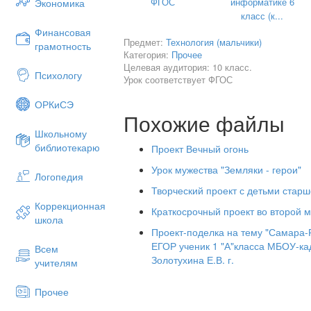
ФГОС
информатике 6
Экономика
проблемы, рассматриваемые в проекте
класс (к...
Сроки разработки и реализации 
Финансовая
Предмет:
Технология (мальчики)
грамотность
Ресурсы проекта.
Категория:
Прочее
Целевая аудитория: 10 класс.
Планирование проекта (предп
Психологу
Урок соответствует ФГОС
выполнения, краткий обзор лите
разработка банка идей и пред
ОРКиСЭ
проблемы).
Похожие файлы
Школьному
Практическая часть проекта.
библиотекарю
Проект Вечный огонь
Заключение (рефлексия).
Урок мужества "Земляки - герои"
Реклама.
Логопедия
Творческий проект с детьми стар
Список использованной литерат
Коррекционная
Краткосрочный проект во второй 
школа
Проект-поделка на тему "Самара
ЕГОР ученик 1 "А"класса МБОУ-ка
Всем
Золотухина Е.В. г.
учителям
Прочее