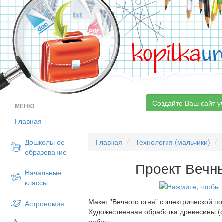
kopilka
ur
Создайте Ваш сайт у
МЕНЮ
Главная
Дошкольное
Главная
Технология (мальчики)
образование
Проект Вечн
Начальные
классы
Макет "Вечного огня" с электрической 
Астрономия
Художественная обработка древесины (
работы.