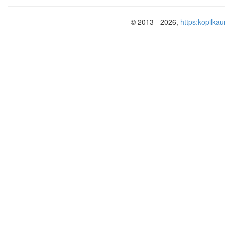
© 2013 - 2026,
https:kopilkau
Актуальность проекта
Великая Отечественная война закончил