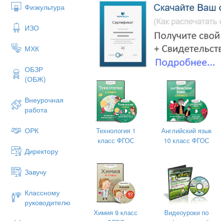
Физкультура
ИЗО
МХК
ОБЗР
(ОБЖ)
2020г.
Внеурочная
работа
ОРК
Технология 1
Английский язык
Оглавление
класс ФГОС
10 класс ФГОС
Директору
Актуальность проекта.
Проблемы проекта.
Завучу
Цель проекта.
Классному
Задачи проекта.
руководителю
Гипотеза (ожидаемые результат
Химия 9 класс
Видеоуроки по