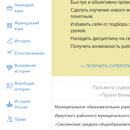
Быстро и объективно пров
Немецкий
Сделать изучение нового 
язык
понятным.
Французский
Избавить себя от подбора 
язык
уроков.
Наладить дисциплину на св
История
Получить возможность рабо
Естествознание
Всемирная
=> ПОЛУЧИТЬ СУПЕРСП
история
Всеобщая
Просмотр содер
история
«Проект Вечн
История
Муниципальное образовательное учр
России
Иркутского районного муниципального
Право
«Смоленская средняя общеобразоват