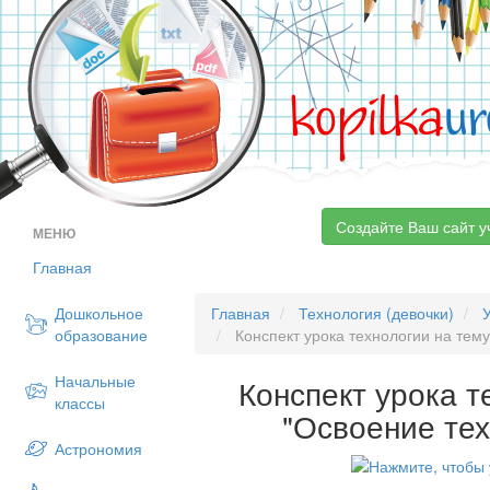
kopilka
ur
Создайте Ваш сайт у
МЕНЮ
Главная
Дошкольное
Главная
Технология (девочки)
образование
Конспект урока технологии на тему
Начальные
Конспект урока т
классы
"Освоение тех
Астрономия