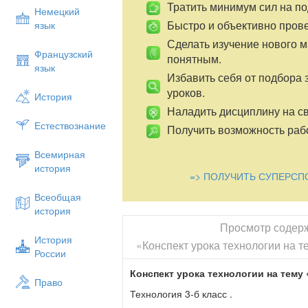
Тратить минимум сил на по
Немецкий
Быстро и объективно пров
язык
Сделать изучение нового 
Французский
понятным.
язык
Избавить себя от подбора 
уроков.
История
Наладить дисциплину на св
Естествознание
Получить возможность рабо
Всемирная
история
=> ПОЛУЧИТЬ СУПЕРСП
Всеобщая
история
Просмотр содер
История
«Конспект урока технологии на т
России
Конспект урока технологии на тему
Право
Технология 3-б класс .