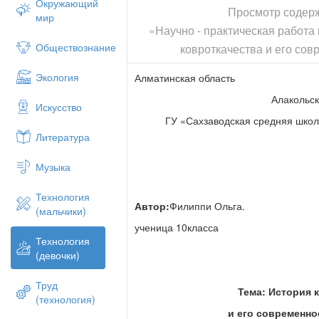
Предмет исследования:
Изучение и ра
Окружающий
Просмотр содер
гармоничном развитии творчества, проб
мир
«Научно - практическая работа 
Обществознание
ковроткачества и его со
наблюдательности, внимания ивоображе
формы,глазомера и цветоощущение.
Экология
Алматинская область
Основная
цель
данного иследования: «
Алакольск
Искусство
выполнение элементов дизайна ковротк
ГУ «Сахзаводская средняя шко
Задачи
заключаются в следующем:
Литература
-изучить и обобщить литературу о каза
ковроткачество,
Музыка
-показать и научно доказать связь исто
Технология
работы в современных условиях,
Автор:
Филиппи Ольга.
(мальчики)
-попытаться вышить национальный кове
ученица 10класса
описаниям мастеров,
Технология
(девочки)
-способствовать пропоганде, возрожде
прикладного искусства в Казахстане.
Труд
Тема: История 
Итогом нашего исследования
явилась
(технология)
ковра с использованием старинного орн
и его современн