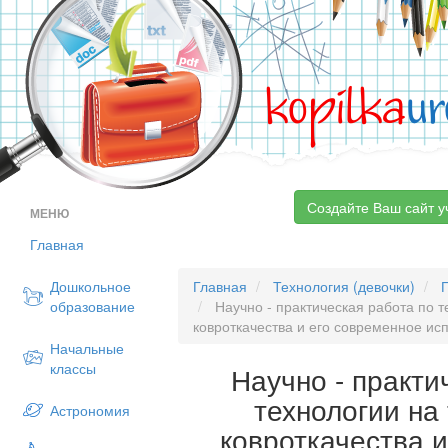
kopilka
ur
Создайте Ваш сайт у
МЕНЮ
Главная
Дошкольное
Главная
Технология (девочки)
образование
Научно - практическая работа по т
ковроткачества и его современное ис
Начальные
классы
Научно - практи
технологии на
Астрономия
ковроткачества 