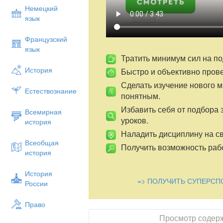
Шамшина И.В., Мищериной М.А.-М.: Русс
Немецкий
язык
Преподавание русского языка в 1
следующ
Французский
воспитание гражданина и патр
язык
русском языке как духовной, нрав
Тратить минимум сил на по
осознание национального сво
История
Быстро и объективно пров
культурой межнационального общ
Сделать изучение нового 
развитие и совершенствование сп
Естествознание
понятным.
социальной адаптации; информ
самоорганизации и саморазвития
Избавить себя от подбора 
Всемирная
осознанному выбору профессии;
уроков.
история
освоение знаний о русском язы
Наладить дисциплину на св
системе и общественном явлении
Всеобщая
нормах речевого поведения в ра
Получить возможность рабо
история
овладение умениями опознават
языковые факты, оценивать их с 
История
функциональные разновидности я
=> ПОЛУЧИТЬ СУПЕРСП
России
в соответствии с задачами общен
применение полученных знани
Право
практике; повышение уровня р
пунктуационной грамотности.
Просмотр содер