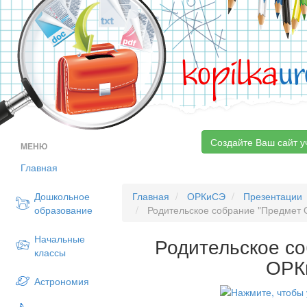
kopilka
ur
Создайте Ваш сайт у
МЕНЮ
Главная
Дошкольное
Главная
ОРКиСЭ
Презентации
образование
Родительское собрание "Предмет
Начальные
Родительское с
классы
ОРК
Астрономия