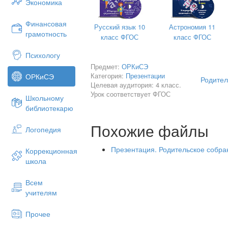
Экономика
Финансовая
Русский язык 10
Астрономия 11
грамотность
класс ФГОС
класс ФГОС
Психологу
Предмет:
ОРКиСЭ
Категория:
Презентации
ОРКиСЭ
Родител
Целевая аудитория: 4 класс.
Урок соответствует ФГОС
Школьному
библиотекарю
Похожие файлы
Логопедия
Презентация. Родительское собра
Коррекционная
Курс состоит из 6 модулей:
школа
Основы православной культу
Основы исламской культуры.
Всем
Основы буддийской культуры
учителям
Основы иудейской культуры.
Основы мировых религиозных
Прочее
Основы светской этики.