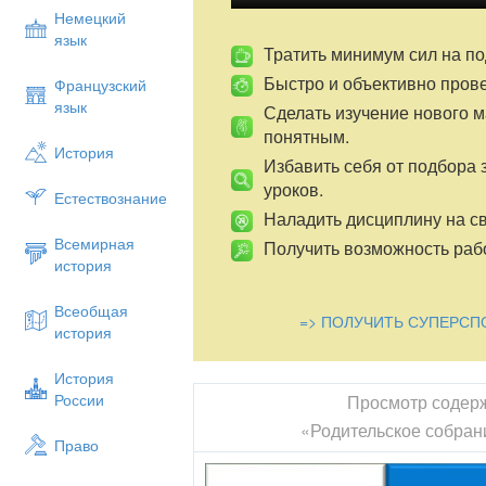
Немецкий
язык
Тратить минимум сил на по
Быстро и объективно пров
Французский
язык
Сделать изучение нового 
понятным.
История
Избавить себя от подбора 
уроков.
Естествознание
Наладить дисциплину на св
Всемирная
Получить возможность рабо
история
Всеобщая
=> ПОЛУЧИТЬ СУПЕРСП
история
История
России
Просмотр содер
«Родительское собра
Право