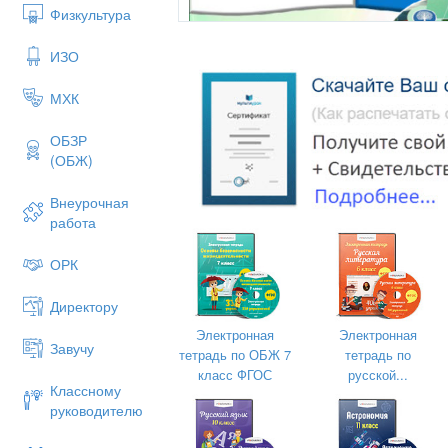
Физкультура
ИЗО
МХК
ОБЗР
(ОБЖ)
Внеурочная
работа
ОРК
Директору
Электронная
Электронная
Завучу
тетрадь по ОБЖ 7
тетрадь по
класс ФГОС
русской...
Классному
руководителю