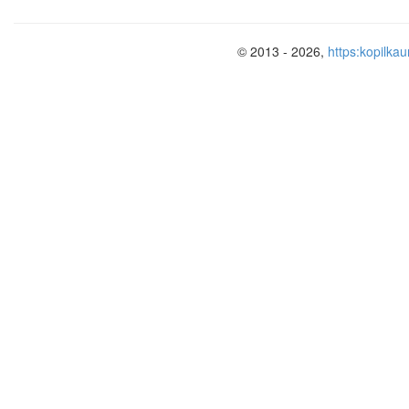
© 2013 - 2026,
https:kopilkau
Межпредметное взаимодействие
Все модули курса согласуютс
целям, задачам, требованиям 