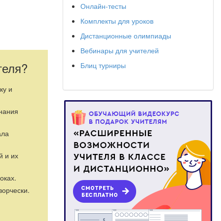
Онлайн-тесты
Комплекты для уроков
Дистанционные олимпиады
Вебинары для учителей
теля?
Блиц турниры
ку и
знания
ала
й литературы и
й и их
оках.
ворчески.
юдской, если