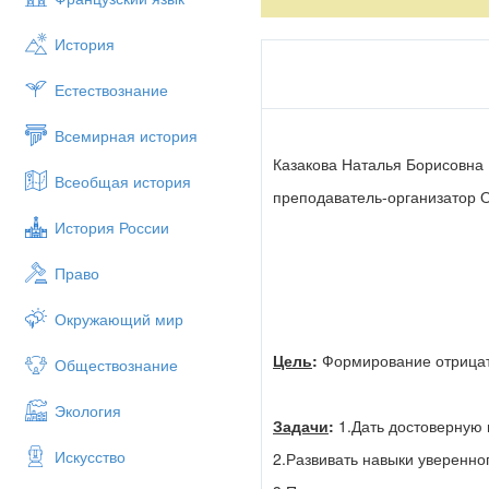
«Кто курит табак – тот 
История
«Курильщик – сам седее 
«Табак уму не товарищ»
Естествознание
«Бросай курить!
Всемирная история
Вставай на лыжи!
Казакова Наталья Борисовна
Всеобщая история
Здоровьем будешь, не об
преподаватель-организатор
Ход классного часа:
История России
Вступительное слово у
Право
О том, что табак вреден для 
знали, что в накуренном помещ
Окружающий мир
Опыты показали, что животны
убивает лошадь». Если быть то
Цель
:
Формирование отрицат
Обществознание
2. Обращение к классу.
Экология
Какие ассоциации возникают 
Задачи
:
1.Дать достоверную 
Искусство
Никотин – нервно-паралитическ
2.Развивать навыки уверенно
химических войсках, блокирует