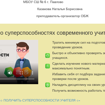
 6 г. Павлово
Наталья Борисовна
ель-организатор ОБЖ
ения»
ьного отношения к курению.
 о суперспособностях современного учи
нформацию о причинах и последствиях табакокурении.
Тратить минимум сил на подготов
ного отказа от предложений попробовать курить.
проведение уроков.
оения предложенной информации.
Быстро и объективно проверять 
учащихся.
.
Сделать изучение нового матери
ти материал по заданной теме (стихи, информация из медицинско
максимально понятным.
Избавить себя от подбора задани
ката и стенгазеты на тему классного часа.
проверки после уроков.
Наладить дисциплину на своих ур
Получить возможность работать т
благотворное изменение, которое произошло бы во всей жизни л
ь и отравлять себя водкой, вином, табаком и опиумом.
=> ПОЛУЧИТЬ СУПЕРСПОСОБНОСТИ УЧИТЕЛЯ <=
Толстой.