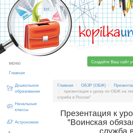
kopilka
ur
Создайте Ваш сайт у
МЕНЮ
Главная
Дошкольное
Главная
ОБЗР (ОБЖ)
Презента
образование
презентация к уроку по ОБЖ на те
служба в России"
Начальные
классы
Презентация к ур
"Воинская обяза
Астрономия
служба 