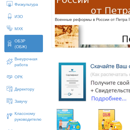
Физкультура
ИЗО
Военные реформы в России от Петра I 
МХК
ОБЗР
(ОБЖ)
Внеурочная
работа
ОРК
Директору
Завучу
Классному
руководителю