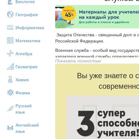
Биология
География
Информатика
Защита Отечества - священный долг и 
Математика
Российской Федерации.
Военная служба - особый вид государст
Алгебра
характера военной службы определяетс
Показать полностью
государственной службы и иной деятел
Геометрия
К военнослужащим Вооруженных Сил Ро
Вы уже знаете о 
офицеры, прапорщики и мичманы, курс
Химия
современно
учреждений профессионального образов
матросы, поступившие на военную служб
Физика
военнослужащие, проходящие военную с
старшины, солдаты и матросы, проходящ
Русский
курсанты военных образовательных уч
язык
образования до заключения контракта 
военную службу по призыву).
Английский
Каждому военнослужащему присваиваетс
язык
Воинские звания подразделяются на вой