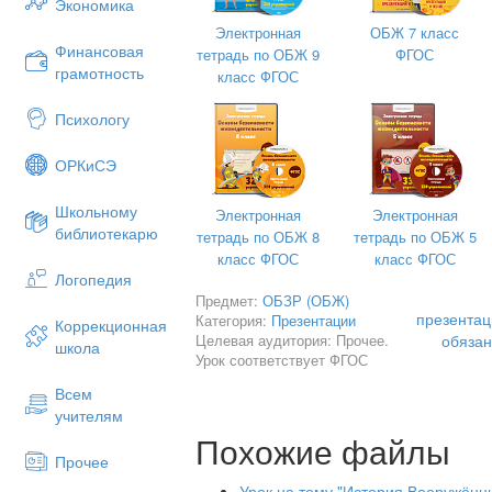
Экономика
Электронная
ОБЖ 7 класс
Петр I
Финансовая
тетрадь по ОБЖ 9
ФГОС
грамотность
класс ФГОС
Психологу
ОРКиСЭ
Школьному
Электронная
Электронная
библиотекарю
тетрадь по ОБЖ 8
тетрадь по ОБЖ 5
класс ФГОС
класс ФГОС
Логопедия
Предмет:
ОБЗР (ОБЖ)
презентац
Категория:
Презентации
Коррекционная
Целевая аудитория: Прочее.
обязан
школа
Урок соответствует ФГОС
Всем
учителям
Похожие файлы
Прочее
Военная реформа Петра I включала
Урок на тему "История Вооружён