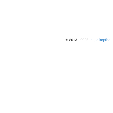
Государство в принудительном пор
и на флот определенное количество
одного человека, холостого в возрас
© 2013 - 2026,
https:kopilkau