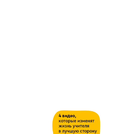
При Екатерине 2 Великой произошл
комплектовании армии, военная орг
упорядоченный призыв рекрутов.
Русское военное искусство было о
Военная организация отличалась с
петровские традиции и соответств