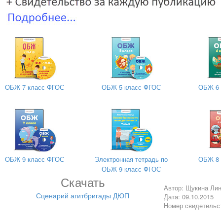
рнатах,
ца.
ОБЖ 7 класс ФГОС
ОБЖ 5 класс ФГОС
ОБЖ 6 
 змею
твет?
вы
ОБЖ 9 класс ФГОС
Электронная тетрадь по
ОБЖ 8 
ОБЖ 9 класс ФГОС
Скачать
ым.
Автор: Щукина Ли
омощь,
Сценарий агитбригады ДЮП
Дата: 09.10.2015
рожным,
Номер свидетельс
.