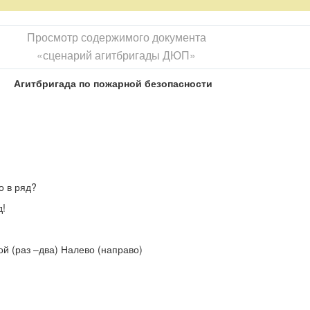
 тематику, на фоне земного шара – буквы SOS)
Просмотр содержимого документа
«сценарий агитбригады ДЮП»
Агитбригада по пожарной безопасности
о в ряд?
д!
ой (раз –два) Налево (направо)
.