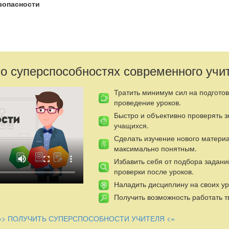
зопасности
 о суперспособностях современного учи
в ряд?
Тратить минимум сил на подготов
!
проведение уроков.
 (раз –два) Налево (направо)
Быстро и объективно проверять 
учащихся.
Сделать изучение нового матери
максимально понятным.
Избавить себя от подбора задани
проверки после уроков.
ем верны до конца, не остынут в борьбе с пожарами наши горячие
Наладить дисциплину на своих ур
вствуйте дети!
Получить возможность работать т
роблемой на свете.
блемой беды.
=> ПОЛУЧИТЬ СУПЕРСПОСОБНОСТИ УЧИТЕЛЯ <=