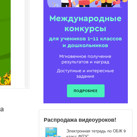
 вине
ю отдает во
у свою и чужую
изни 19 тысяч
?
Распродажа видеоуроков!
Электронная тетрадь по ОБЖ 9
класс ФГОС