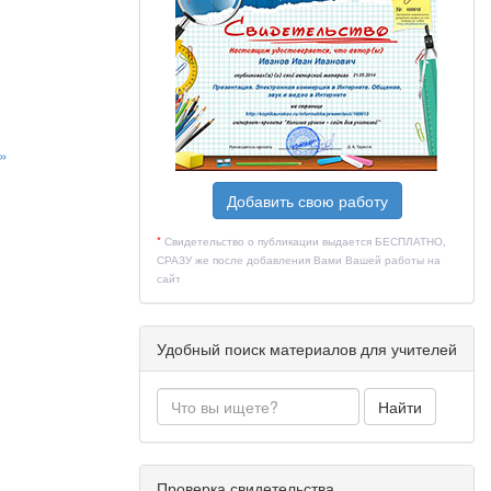
»
Добавить свою работу
по вине
*
Свидетельство о публикации выдается БЕСПЛАТНО,
СРАЗУ же после добавления Вами Вашей работы на
сайт
лию отдает
грозу свою
Удобный поиск материалов для учителей
 жизни 19
Найти
х числе?
Проверка свидетельства