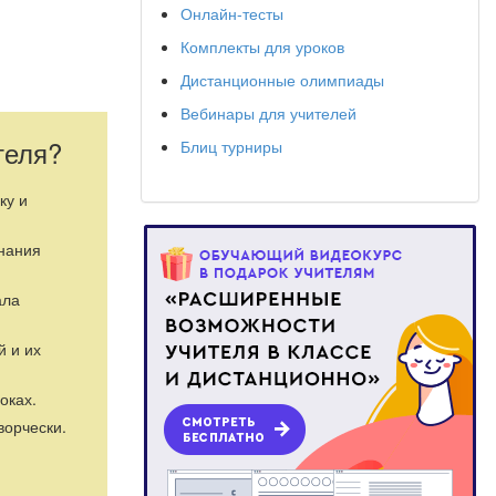
Онлайн-тесты
Комплекты для уроков
Дистанционные олимпиады
Вебинары для учителей
теля?
Блиц турниры
ку и
знания
ала
й и их
 сердца.
оках.
ворчески.