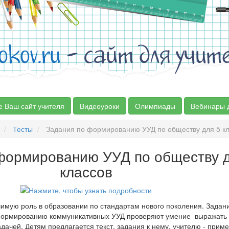
okov.ru
- сайт для учит
е Ваш сайт учителя
Видеоуроки
Олимпиады
Вебинары 
Тесты
Задания по формированию УУД по обществу для 5 к
формированию УУД по обществу д
классов
имую роль в образовании по стандартам нового поколения. Задан
формированию коммуникативных УУД проверяют умение выражать 
адачей. Детям предлагается текст, задания к нему, учителю - прим