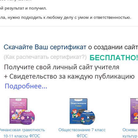
ой результат и получил.
ела, нужно подходить к любому делу с умом и ответственностью.
выражать свои мысли в соответствии с поставленной задачей.
собственное мнение и позицию;
нение и позицию, используя речь в виде монологических высказыва
 выбирает верно;
енное мнение и позицию, адекватно использовать речевые средств
ному автору принадлежит изречение: «Чтение так же важно, ка
е это высказывание? Приведите два-три примера того, почему 
Финансовая грамотность
Обществознание 7 класс
Основы 
10-11 классы ФГОС
ФГОС
культур 