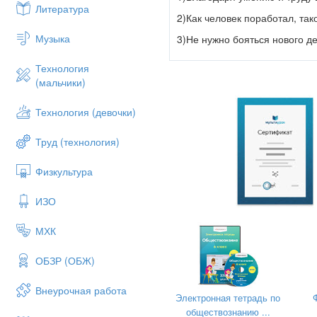
Литература
2)Как человек поработал, так
Музыка
3)Не нужно бояться нового д
Технология
Задание 1
проверяет умение 
(мальчики)
Технология (девочки)
Ключ оценивания.
Труд (технология)
0 - не умеет формулировать 
1 - формирует собственное м
Физкультура
речевые стандарты не всегда
ИЗО
2- умеет формировать собств
МХК
Задание 2
.
Одному неизвест
ОБЗР (ОБЖ)
питание». Как вы понимает
уметь читать.
Внеурочная работа
Электронная тетрадь по
Ответ:
обществознанию ...