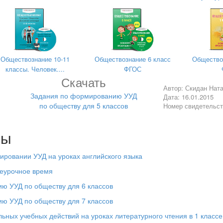
ия;
эрудированным;
ать новую информацию;
Обществознание 10-11
Обществознание 6 класс
Общество
классы. Человек....
ФГОС
Скачать
самостоятельно выражать свои мысли в соответствии с поставленн
Автор: Скидан Нат
Задания по формированию УУД
Дата: 16.01.2015
по обществу для 5 классов
Номер свидетельс
дложения;
лы
ение проблемы, но в ее обосновании допускает ошибки;
ровании УУД на уроках английского языка
ипотезы и ее обоснование.
еурочное время
ю УУД по обществу для 6 классов
ю УУД по обществу для 7 классов
ных учебных действий на уроках литературного чтения в 1 класс