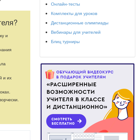
Онлайн-тесты
Комплекты для уроков
теля?
Дистанционные олимпиады
Вебинары для учителей
ку и
Блиц турниры
знания
ала
й и их
оках.
ворчески.