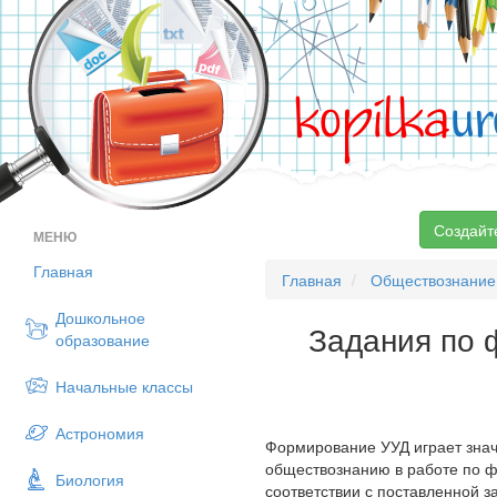
kopilka
ur
Создайт
МЕНЮ
Главная
Главная
Обществознание
Дошкольное
Задания по 
образование
Начальные классы
Астрономия
Формирование УУД играет знач
обществознанию в работе по 
Биология
соответствии с поставленной з