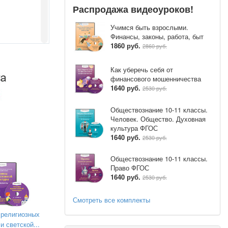
Распродажа видеоуроков!
Учимся быть взрослыми.
Финансы, законы, работа, быт
1860 руб.
2860 руб.
Как уберечь себя от
финансового мошенничества
1640 руб.
2530 руб.
Обществознание 10-11 классы.
Человек. Общество. Духовная
ний, но
культура ФГОС
1640 руб.
2530 руб.
а.
Обществознание 10-11 классы.
Право ФГОС
1640 руб.
2530 руб.
к и
важно
Смотреть все комплекты
религиозных
и светской...