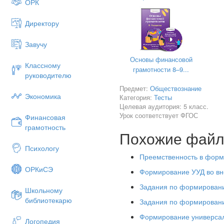
ОРК
1)Чтобы получать новые знан
Директору
2)Чтобы стать грамотным и 
3)Чтобы получать и передав
Завучу
Основы финансовой
Классному
грамотности 8–9...
руководителю
Задание 2
проверяет умение 
Предмет:
Обществознание
Экономика
Категория:
Тесты
Целевая аудитория: 5 класс.
Ключ оценивания.
Урок соответствует ФГОС
Финансовая
грамотность
- не может строить пре
Похожие фай
- осуществляет выдвиж
Психологу
Преемственность в форми
2-осуществляет выдвижение г
ОРКиСЭ
Формирование УУД во вн
Задания по формировани
Школьному
библиотекарю
Задания по формировани
Формирование универсаль
Логопедия