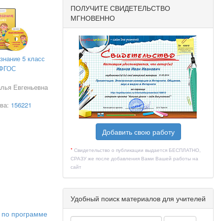
ПОЛУЧИТЕ СВИДЕТЕЛЬСТВО
МГНОВЕННО
знание 5 класс
ФГОС
ой задачей.
алья Евгеньевна
тва:
156221
Добавить свою работу
*
Свидетельство о публикации выдается БЕСПЛАТНО,
СРАЗУ же после добавления Вами Вашей работы на
сайт
Удобный поиск материалов для учителей
е по программе