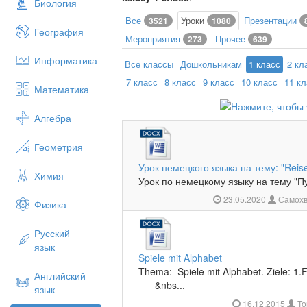
Биология
Все
Уроки
Презентации
3521
1080
География
Мероприятия
Прочее
273
639
Информатика
Все классы
Дошкольникам
1 класс
2 кл
7 класс
8 класс
9 класс
10 класс
11 к
Математика
Алгебра
Геометрия
Урок немецкого языка на тему: "Reise
Химия
Урок по немецкому языку на тему "Пу
23.05.2020
Самохв
Физика
Русский
язык
Spiele mit Alphabet
Thema: Spiele mit Alphabet. Ziele: 1.
Английский
&nbs...
язык
16.12.2015
То