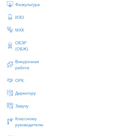
Физкультура
ИЗО
МХК
ОБЗР
(ОБЖ)
Внеурочная
работа
ОРК
Директору
Завучу
Классному
руководителю