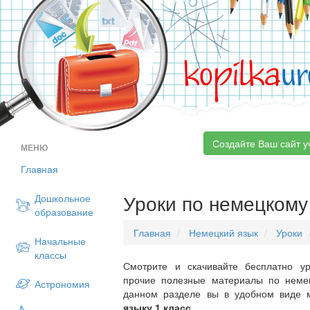
kopilka
ur
Создайте Ваш сайт у
МЕНЮ
Главная
Уроки по немецкому 
Дошкольное
образование
Главная
Немецкий язык
Уроки
Начальные
классы
Смотрите и скачивайте бесплатно ур
прочие полезные материалы по немец
Астрономия
данном разделе вы в удобном виде 
языку 1 класс
.