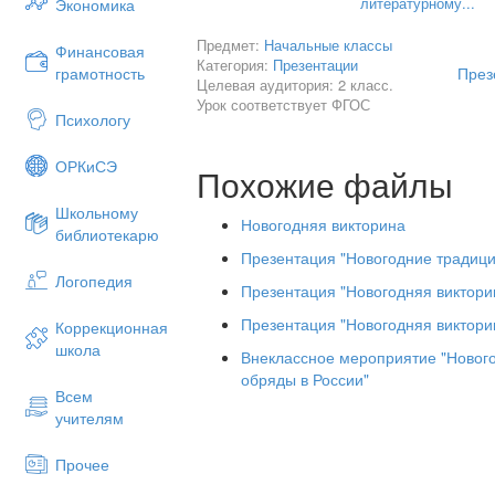
литературному...
Экономика
Предмет:
Начальные классы
Финансовая
Категория:
Презентации
През
грамотность
Целевая аудитория: 2 класс.
Внеклассное занятие по уроку чтени
Урок соответствует ФГОС
Психологу
Цель:
-Формирование культуры чтения, сове
ОРКиСЭ
Похожие файлы
-Знакомить учащихся с красотой прир
Школьному
-Воспитывать читательскую культуру
Новогодняя викторина
библиотекарю
Викторина
Презентация "Новогодние традиц
Логопедия
Отрывки из произведений:
Презентация "Новогодняя виктори
1.Вылез из под коры жук с длинными-
Презентация "Новогодняя викторин
Коррекционная
школа
Закрутил, закрутил головой, заскрипел
Внеклассное мероприятие "Нового
тоненький писк послышался.
обряды в России"
Всем
Пищит усач, а всё напрасно; никто его
учителям
А внизу, под деревом, из гнезда вылез
Прочее
(В.Бианки «Кто чем поёт»)