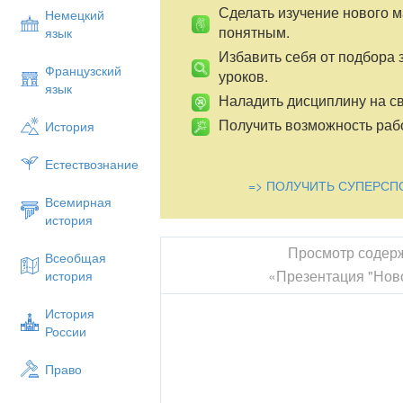
Сделать изучение нового 
Немецкий
понятным.
язык
Избавить себя от подбора 
Французский
уроков.
язык
Наладить дисциплину на св
Получить возможность рабо
История
Естествознание
=> ПОЛУЧИТЬ СУПЕРСП
Всемирная
история
Просмотр содер
Всеобщая
«Презентация "Нов
история
История
России
Право