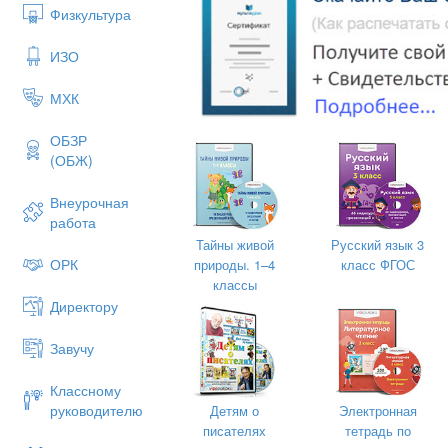
Физкультура
ИЗО
Выполнила студентка:
МХК
Проверил учитель: Донцо
ОБЗР
Проверил преподаватель: 
(ОБЖ)
Внеурочная
работа
Тайны живой
Русский язык 3
ОРК
природы. 1–4
класс ФГОС
классы
Директору
Завучу
Классному
руководителю
Детям о
Электронная
писателях
тетрадь по