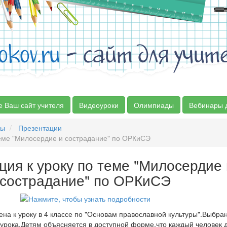
okov.ru
- сайт для учит
е Ваш сайт учителя
Видеоуроки
Олимпиады
Вебинары 
сы
Презентации
теме "Милосердие и сострадание" по ОРКиСЭ
ция к уроку по теме "Милосердие 
сострадание" по ОРКиСЭ
на к уроку в 4 классе по "Основам православной культуры".Выбра
 урока.Детям объясняется в доступной форме,что каждый человек 