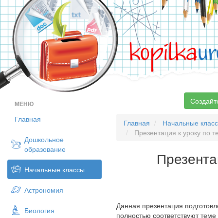
kopilka
ur
Создайт
МЕНЮ
Главная
Главная
Начальные клас
Презентация к уроку по 
Дошкольное
образование
Презента
Начальные классы
Астрономия
Данная презентация подготовле
Биология
полностью соответствуют теме