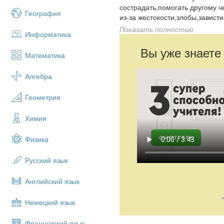
сострадать,помогать другому ч
География
из-за жестокости,злобы,завист
милосердии и сострадании.На 
Показать полностью
Информатика
поступать правильно в жизни 
врагами.Надо научиться проща
Вы уже знаете
Математика
Алгебра
Геометрия
Химия
Физика
Русский язык
Английский язык
Немецкий язык
Французский язык