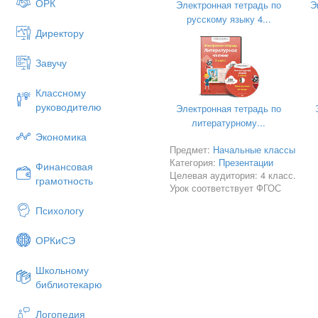
ОРК
Электронная тетрадь по
Э
русскому языку 4...
Директору
Завучу
Классному
руководителю
Тема урока: «Милосердие 
Электронная тетрадь по
литературному...
Экономика
Предмет:
Начальные классы
Категория:
Презентации
Финансовая
Целевая аудитория: 4 класс.
грамотность
Урок соответствует ФГОС
Психологу
ОРКиСЭ
Школьному
библиотекарю
Логопедия