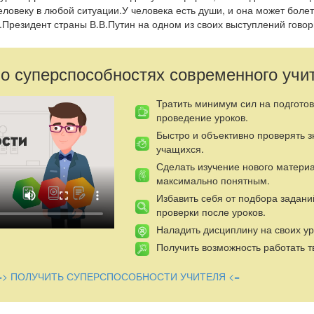
еловеку в любой ситуации.У человека есть души, и она может болет
и.Президент страны В.В.Путин на одном из своих выступлений гово
данном уроке дети знакомятся с терминами,которые помогут в да
со своими родными и близкими,друзьями и врагами.Особенно со св
ть,сострадать,быть милостивыми к окружающи.
 о суперспособностях современного учи
Тратить минимум сил на подготов
проведение уроков.
Быстро и объективно проверять 
учащихся.
Сделать изучение нового матери
максимально понятным.
Избавить себя от подбора задани
проверки после уроков.
Наладить дисциплину на своих ур
Получить возможность работать т
=> ПОЛУЧИТЬ СУПЕРСПОСОБНОСТИ УЧИТЕЛЯ <=