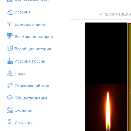
История
«Презентация 
Естествознание
Всемирная история
Всеобщая история
История России
Право
Окружающий мир
Обществознание
Экология
Искусство