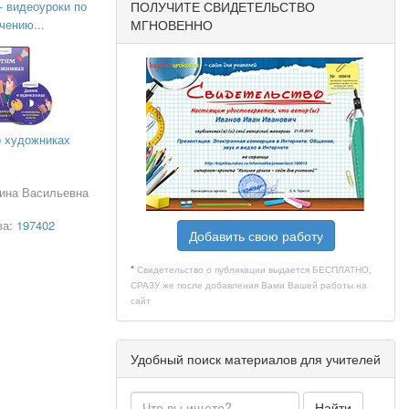
ПОЛУЧИТЕ СВИДЕТЕЛЬСТВО
- видеоуроки по
МГНОВЕННО
чению...
о художниках
ина Васильевна
ва:
197402
Добавить свою работу
*
Свидетельство о публикации выдается БЕСПЛАТНО,
СРАЗУ же после добавления Вами Вашей работы на
сайт
Удобный поиск материалов для учителей
Найти