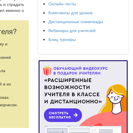
Онлайн-тесты
ь и страдать
рил именно о
Комплекты для уроков
льнейшем
Дистанционные олимпиады
оими
теля?
Вебинары для учителей
Блиц турниры
ку и
знания
ала
й и их
оках.
ворчески.