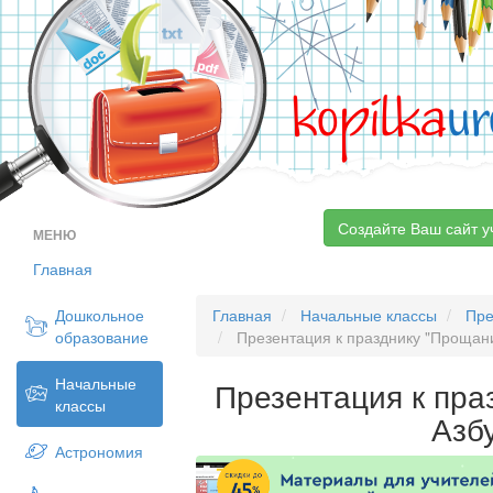
kopilka
ur
Создайте Ваш сайт у
МЕНЮ
Главная
Дошкольное
Главная
Начальные классы
Пре
образование
Презентация к празднику "Прощани
Начальные
Презентация к пра
классы
Азб
Астрономия