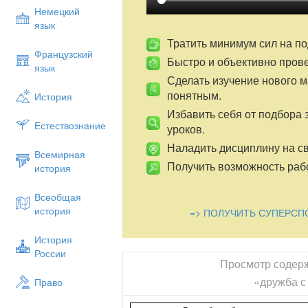
Немецкий
язык
Тратить минимум сил на по
Французский
Быстро и объективно пров
язык
Сделать изучение нового 
понятным.
История
Избавить себя от подбора 
Естествознание
уроков.
Наладить дисциплину на св
Всемирная
Получить возможность рабо
история
Всеобщая
история
=> ПОЛУЧИТЬ СУПЕРСП
История
России
Просмотр содер
«дружба с
Право