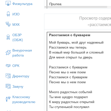
Физкультура
Припев.
ИЗО
Просмотр содер
«расстаемся
МХК
Расстаемся с букварем
ОБЗР
(ОБЖ)
Мой букварь, мой друг надежный
Расстаемся мы теперь
Внеурочная
В новый мир большой и сложный
работа
Для меня открыл ты дверь
ОРК
Расстаемся с букварем
Песню мы о нем поем
Директору
Расстаемся с букварем
Песню мы о нем поем
Завучу
Много радостных событий
Ты мне щедро подарил
Классному
К миру радостных открытий
руководителю
Ты ступенькой послужил