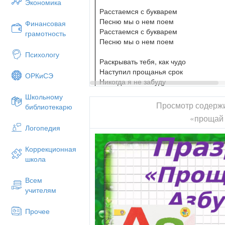
Экономика
Расстаемся с букварем
Песню мы о нем поем
Финансовая
Расстаемся с букварем
грамотность
Песню мы о нем поем
Психологу
Раскрывать тебя, как чудо
Наступил прощанья срок
ОРКиСЭ
Никогда я не забуду
Первый твой большой урок
Школьному
Просмотр содерж
библиотекарю
Расстаемся с букварем
«прощай
Песню мы о нем поем
Логопедия
Расстаемся с букварем
Песню мы о нем поем
Коррекционная
школа
Всем
учителям
Прочее