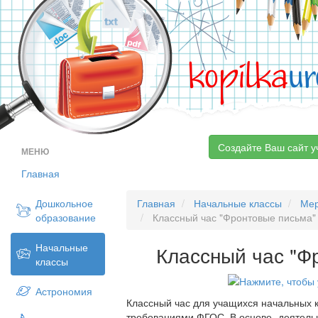
kopilka
ur
Создайте Ваш сайт у
МЕНЮ
Главная
Дошкольное
Главная
Начальные классы
Мер
образование
Классный час "Фронтовые письма"
Начальные
Классный час "Ф
классы
Астрономия
Классный час для учащихся начальных к
требованиями ФГОС. В основе- деятель