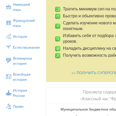
Немецкий
Тратить минимум сил на по
язык
Быстро и объективно пров
Французский
Сделать изучение нового 
язык
понятным.
Избавить себя от подбора 
История
уроков.
Естествознание
Наладить дисциплину на св
Получить возможность рабо
Всемирная
история
=> ПОЛУЧИТЬ СУПЕРСП
Всеобщая
история
История
Просмотр содер
России
«Классный час "Ф
Право
Муниципальное бюджетное общ