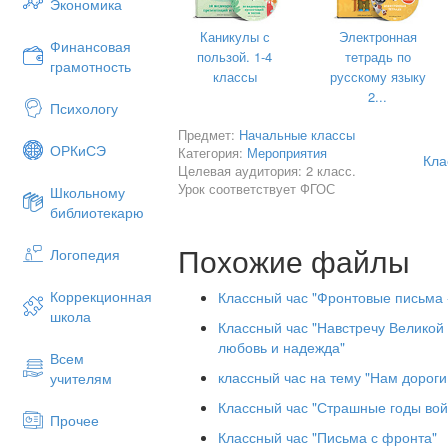
Экономика
3) воспитывать в детях любовь к Родин
памяти воинов, сражавшихся за нашу 
Каникулы с
Электронная
Финансовая
пользой. 1-4
тетрадь по
грамотность
Оборудование и материалы:
ком
классы
русскому языку
презентация, выполненная в программ
2...
парте тетрадный лист и ручка.
Психологу
Предмет:
Начальные классы
ОРКиСЭ
Категория:
Мероприятия
Кла
Ход з
Целевая аудитория: 2 класс.
Урок соответствует ФГОС
Школьному
библиотекарю
Слайд 1. Перед началом классного 
Похожие файлы
Логопедия
Коррекционная
Классный час "Фронтовые письма 
Вступительное слово.
школа
Классный час "Навстречу Великой
9 мая наша страна отмечает праздник
любовь и надежда"
Всем
радостным праздником в году, потому
классный час на тему "Нам дороги
учителям
её свободу и счастье.
Классный час "Страшные годы во
В этом году это особенный праздник
Прочее
фашистской Германией.
Классный час "Письма с фронта"