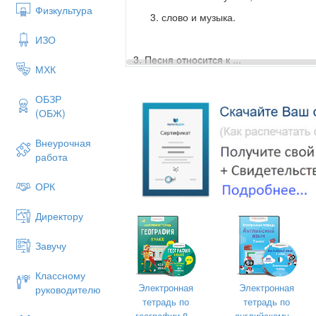
Физкультура
слово и музыка.
ИЗО
3. Песня относится к ...
МХК
вокальным жанрам;
ОБЗР
сценическим жанрам;
(ОБЖ)
жанру программной музык
Внеурочная
работа
4. Романс преимущественно исполняет
трио;
ОРК
соло;
Директору
хором.
Завучу
5. Певческий мужской голос:
Классному
Электронная
Электронная
руководителю
сопрано;
тетрадь по
тетрадь по
бас;
географии 8...
английскому...