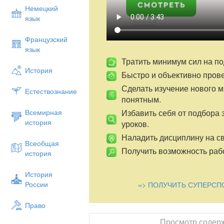
Немецкий
язык
Французский
язык
Тратить минимум сил на по
История
Быстро и объективно пров
Сделать изучение нового 
Естествознание
понятным.
Избавить себя от подбора 
Всемирная
история
уроков.
Наладить дисциплину на св
Всеобщая
Получить возможность рабо
история
История
России
=> ПОЛУЧИТЬ СУПЕРСП
Право
Просмотр содер