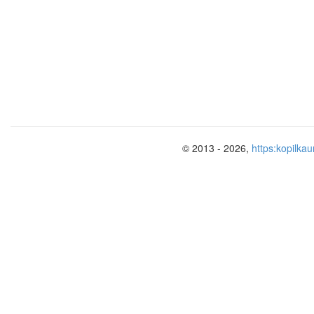
архитектура.
3. Автор музыки песни:
поэт;
композитор;
писатель.
© 2013 - 2026,
https:kopilkau
4. Романс относится к ...
вокальным жанрам;
сценическим жанрам;
жанру программной музыки.
5. Певческий женский голос:
сопрано;