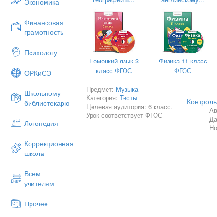
Экономика
дискант.
Финансовая
грамотность
Психологу
Ответы:
Немецкий язык 3
Физика 11 класс
класс ФГОС
ФГОС
ОРКиСЭ
A
Предмет:
Музыка
Школьному
Категория:
Тесты
C
Контроль
библиотекарю
Целевая аудитория: 6 класс.
Ав
A
Урок соответствует ФГОС
Да
Логопедия
Но
B
B
Коррекционная
школа
Всем
учителям
Прочее