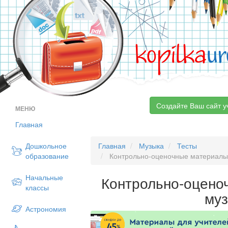
kopilka
ur
Создайте Ваш сайт у
МЕНЮ
Главная
Дошкольное
Главная
Музыка
Тесты
образование
Контрольно-оценочные материалы
Начальные
Контрольно-оцено
классы
му
Астрономия