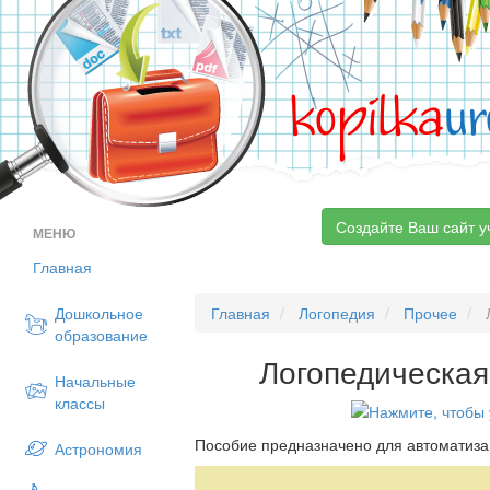
kopilka
ur
Создайте Ваш сайт у
МЕНЮ
Главная
Дошкольное
Главная
Логопедия
Прочее
Л
образование
Логопедическая
Начальные
классы
Пособие предназначено для автоматизац
Астрономия