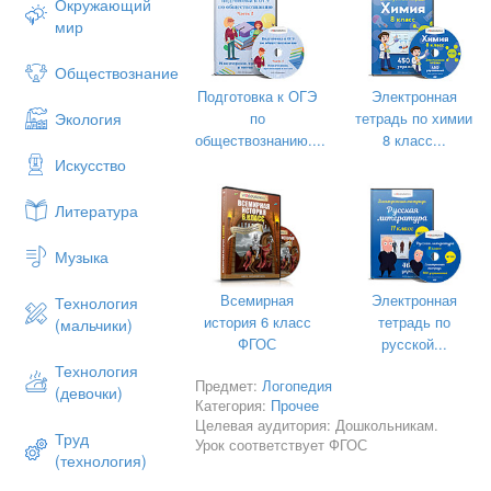
Окружающий
мир
Обществознание
Подготовка к ОГЭ
Электронная
по
тетрадь по химии
Экология
обществознанию....
8 класс...
Искусство
Литература
Музыка
Всемирная
Электронная
Технология
история 6 класс
тетрадь по
(мальчики)
ФГОС
русской...
Технология
Предмет:
Логопедия
(девочки)
Категория:
Прочее
Целевая аудитория: Дошкольникам.
Труд
Урок соответствует ФГОС
(технология)