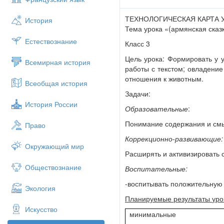
Образовательные
:
Понимание содержания и смыс
ТЕХНОЛОГИЧЕСКАЯ КАРТА 
История
Тема урока «(армянская сказк
Коррекционно-развивающие:
Естествознание
Класс 3
Расширять и активизировать с
Цель урока: Формировать у 
Всемирная история
Воспитательные:
работы с текстом; овладение
-воспитывать положительную м
отношения к животным.
Всеобщая история
Планируемые результаты урока
Задачи:
История России
Тема урока «(армянская сказка
Образовательные
:
Класс 3
Понимание содержания и смы
Право
Цель урока: Формировать у уч
Коррекционно-развивающие:
Окружающий мир
работы с текстом; овладение н
Расширять и активизировать 
отношения к животным.
Обществознание
Воспитательные:
Задачи:
-воспитывать положительную 
Экология
Образовательные
:
Планируемые результаты
уро
Понимание содержания и смыс
Искусство
минимальные
Коррекционно-развивающие: