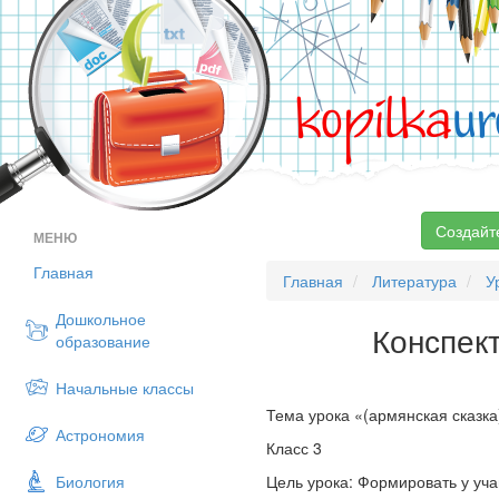
kopilka
ur
Создайт
МЕНЮ
Главная
Главная
Литература
У
Дошкольное
Конспект
образование
Начальные классы
Тема урока «(армянская сказка
Астрономия
Класс 3
Биология
Цель урока: Формировать у уч