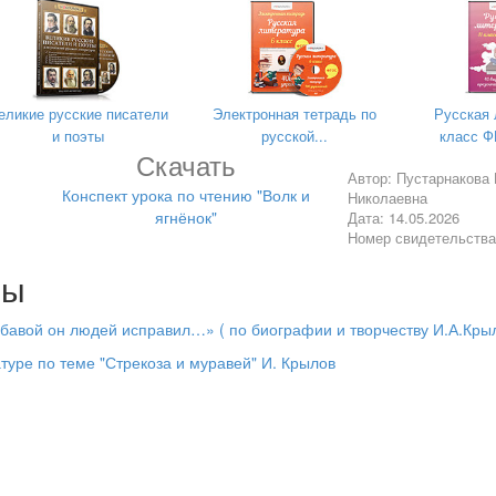
отивацию к процессу обучения.
ча этапа
приемы
учителя
обучающихся
:
работы
) «Волк и ягнёнок»»
еликие русские писатели
Электронная тетрадь по
Русская 
ащихся интерес к чтению путем внедрения нестандартных форм и 
и поэты
русской...
класс Ф
авыками смыслового чтения; развитие памяти, речи. Воспитание б
Скачать
Автор: Пустарнакова
Конспект урока по чтению "Волк и
Николаевна
оить
Словесные
Итак, друзья,
-Спина ровная
ягнёнок"
Дата: 14.05.2026
ющихся на
внимание,
, нои стоят на
Номер свидетельств
Опросные
ную работу
полу ,руки на
Ведь прозвенел
ке
парте.
лы
ла читаемого.
звонок,
Садитесь
абавой он людей исправил…» ( по биографии и творчеству И.А.Кры
поудобнее, начнем
ловарный запас
атуре по теме "Стрекоза и муравей" И. Крылов
скорей урок.
Давайте вспомним
отивацию к процессу обучения.
правила посадки на
уроке.
:
оздание
Метод
Домашним
) «Волк и ягнёнок»»