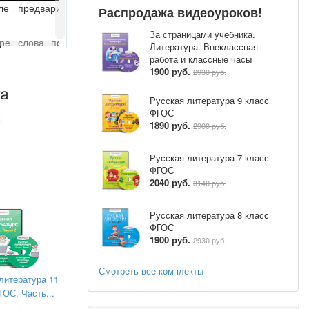
сле предварительного анализа вслух целыми
Распродажа видеоуроков!
За страницами учебника.
уре слова по слогам) с соблюдением пауз, с
Литература. Внеклассная
ном
работа и классные часы
1900 руб.
2930 руб.
;
чителя по прочитанному тексту;
Русская литература 9 класс
ФГОС
ной мысли текста после предварительного его
1890 руб.
2900 руб.
методов
ережного
Русская литература 7 класс
ФГОС
выков сотрудничества с взрослыми и
2040 руб.
3140 руб.
х социальных ситуациях;
Русская литература 8 класс
ФГОС
1900 руб.
2930 руб.
Смотреть все комплекты
литература 11
ГОС. Часть...
Форма
Дидактические
Формы