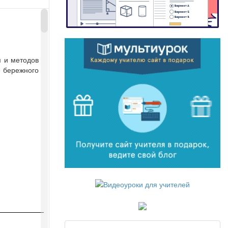
м и методов
е бережного
методов
ережного