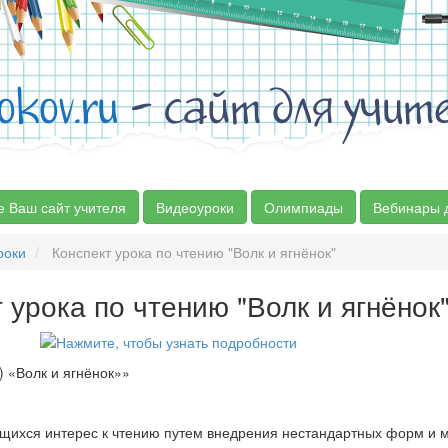
okov.ru
- сайт для учит
е Ваш сайт учителя
Видеоуроки
Олимпиады
Вебинары 
роки
Конспект урока по чтению "Волк и ягнёнок"
 урока по чтению "Волк и ягнёнок
) «Волк и ягнёнок»»
ащихся интерес к чтению путем внедрения нестандартных форм и 