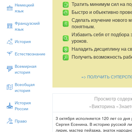
Тратить минимум сил на по
Немецкий
язык
Быстро и объективно пров
Сделать изучение нового 
Французский
понятным.
язык
Избавить себя от подбора 
уроков.
История
Наладить дисциплину на св
Естествознание
Получить возможность рабо
Всемирная
история
=> ПОЛУЧИТЬ СУПЕРСП
Всеобщая
история
Просмотр содер
История
«Викторина «Знает
России
3 октября исполняется 120 лет со дня
Право
Сергея Есенина. В историю русской ли
лирик, мастер пейзажа, знаток народн