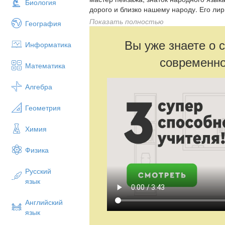
Биология
дорого и близко нашему народу. Его лир
Время не властно над поэзией Есенина.
Показать полностью
География
себя нечто близкое и дорогое, потому ч
человеку, любовью к стране березового
Вы уже знаете о 
Информатика
принять участие в викторине «Знаете л
современно
Математика
Алгебра
Геометрия
Химия
Физика
Русский
язык
Английский
язык