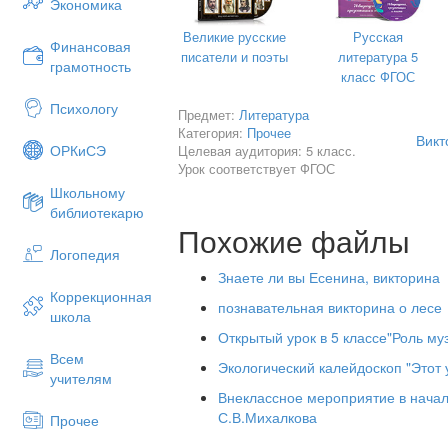
Экономика
И журавли, печально пролетая,
Великие русские
Русская
Уж не жалеют больше ни о ком»
Финансовая
писатели и поэты
литература 5
грамотность
класс ФГОС
Психологу
Предмет:
Литература
Категория:
Прочее
Викт
ОРКиСЭ
Целевая аудитория: 5 класс.
Урок соответствует ФГОС
Школьному
библиотекарю
Похожие файлы
Логопедия
Знаете ли вы Есенина, викторина
Коррекционная
познавательная викторина о лесе
школа
Открытый урок в 5 классе"Роль му
Всем
Экологический калейдоскоп "Этот
учителям
Внеклассное мероприятие в нача
С.В.Михалкова
Прочее