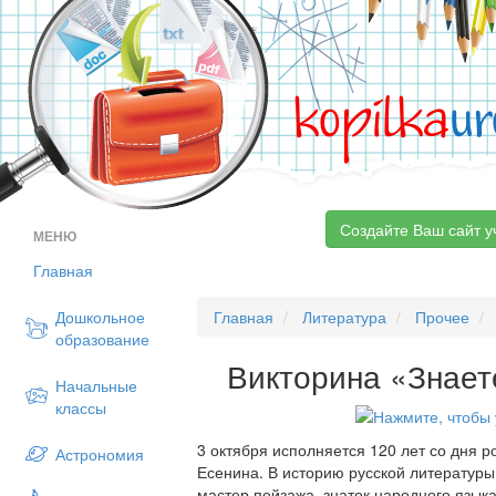
kopilka
ur
Создайте Ваш сайт у
МЕНЮ
Главная
Дошкольное
Главная
Литература
Прочее
образование
Викторина «Знает
Начальные
классы
3 октября исполняется 120 лет со дня р
Астрономия
Есенина. В историю русской литературы 
мастер пейзажа, знаток народного язык