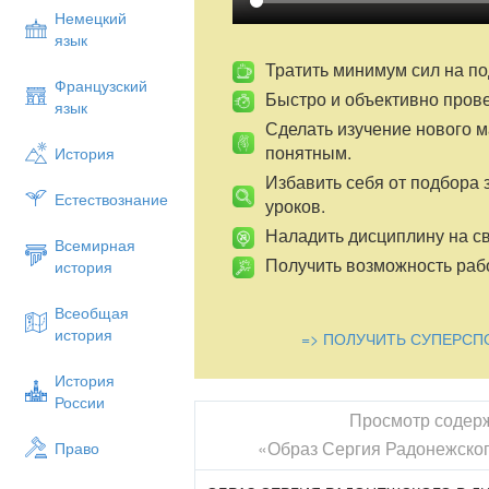
Сергиевой Лавры, посещает места, связ
Немецкий
картина была выставлена на передвижно
язык
«действовала ошеломляюще». Это был 
Тратить минимум сил на по
Французский
Годам отшельничества и дружбе с живо
Быстро и объективно пров
язык
Нестерова «Юность Преподобного Сергия
Сделать изучение нового 
Нестеров в своих письмах говорил: «Теп
понятным.
История
считают «Сергия с медведем» лучшим и
Избавить себя от подбора 
Несколько картин вошло в серию под н
Естествознание
уроков.
(1896-1897 гг.). Это моменты жизни, ког
Главенствующую роль играет пейзаж, пр
Наладить дисциплину на св
Всемирная
крестьянской, простонародной натурой
Получить возможность рабо
история
монахов, и сам первый показывал прим
Нестеров приблизился к осуществлению
Всеобщая
совершенного человека, близкого родно
история
=> ПОЛУЧИТЬ СУПЕРСП
Следующая картина Нестерова показыва
монашеском одеянии. Кроткий и спокойн
История
зрителю и одновременно устремленный в
России
собой. Посох в руке и виднеющиеся вдал
Просмотр содер
Сергий уже руководит собравшейся вокру
«Образ Сергия Радонежского
Право
известен, и многие люди обращаются к 