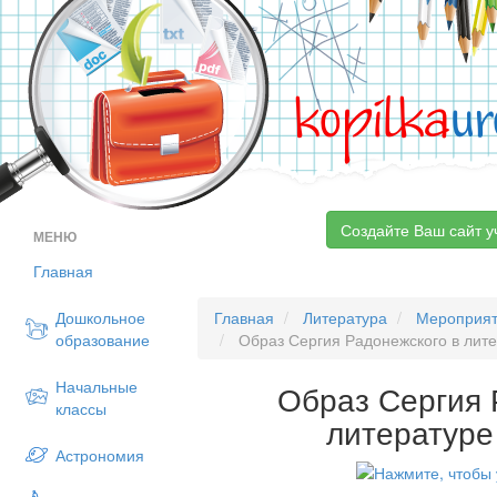
kopilka
ur
Создайте Ваш сайт у
МЕНЮ
Главная
Дошкольное
Главная
Литература
Мероприя
образование
Образ Сергия Радонежского в лите
Начальные
Образ Сергия 
классы
литературе
Астрономия