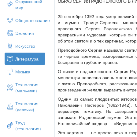
Со времен Куликовской битвы русское в
ОБРАЗ СЕРГИЯ РАДОНЕЖСКОГО В Л
Окружающий
своим особым покровителем. И спустя с
мир
сражениями всегда приезжали в Святот
25 сентября 1392 года умер великий 
Сергия и испросить победу его молитвам
Обществознание
и игумен Троице-Сергиева монас
Дмитрия Донского.
праведного Сергия Радонежского
Экология
Автор знаменитого «Военного совета в
прекрасными чудесами, которые он т
(1851-1895) написал картину другого вое
об этом святом и о тех картинах, кот
Искусство
Дмитрия с преподобным Сергием перед 
Преподобного Сергия называли светил
Мамая. Мы видим смиренно склонившуюс
те черные времена, возгоревшимся с
Литература
благословляющую руку Игумена земли 
бесправия и грубости нравов.
«Иди, не бойся. Бог тебе поможет», — с
О жизни и подвиге святого Сергия Ра
Музыка
воинства соединились друг с другом — 
монастыря написано очень много книг
воинства, посвятившего себя служению Б
к житию Преподобного, рассказанном
Технология
духовный — Крест Христов — в руках пре
произведения желали выразить внутре
(мальчики)
правде…»
Одним из самых плодовитых авторо
Житие преподобного Сергия вдохновляе
Технология
Николаевич Нестеров (1862-1942).
картина, рассказывающая о чуде воскр
(девочки)
церковную тематику. Но совершен
кисти Натальи Климовой.
занимает Радонежский игумен. Это п
Труд
«Как бы ни болело сердце русское, где 
Его величайший шедевр — «Видение 
(технология)
Имя Святого Сергия Радонежского всег
Эта картина — не просто веха в твор
которое опирается душа народа…», – та