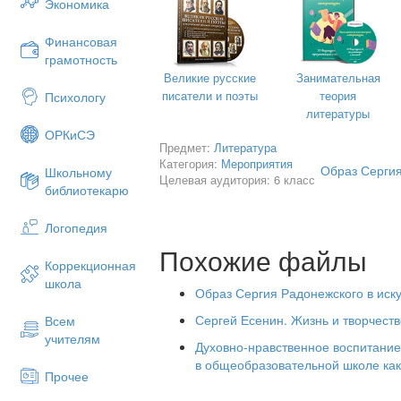
Экономика
постоянной мечты создать образ сове
земле, человеколюбивого, доброго.
Финансовая
грамотность
Следующая картина Нестерова пока
монашеском одеянии. Кроткий и спок
Великие русские
Занимательная
зрителю и одновременно устремленный
писатели и поэты
теория
Психологу
собой. Посох в руке и виднеющиеся
литературы
святой Сергий уже руководит собравше
ОРКиСЭ
Предмет:
Литература
стал известен, и многие люди обращаю
Категория:
Мероприятия
Образ Сергия
Школьному
Со времен Куликовской битвы русс
Целевая аудитория: 6 класс
библиотекарю
Сергия своим особым покровителем. И
перед сражениями всегда приезжали
Логопедия
благословение Сергия и испросить п
вымолил он победу для Дмитрия Донск
Похожие файлы
Коррекционная
Автор знаменитого «Военного со
школа
Кившенко (1851-1895) написал картину
Образ Сергия Радонежского в иск
великого князя Дмитрия с преподобны
Сергей Есенин. Жизнь и творчест
Всем
с полчищами хана Мамая. Мы вид
учителям
великого князя и благословляющую ру
Духовно-нравственное воспитание
в общеобразовательной школе ка
«Иди, не бойся. Бог тебе поможет», 
Прочее
Два воинства соединились друг с дру