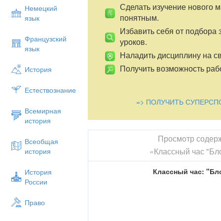
Сделать изучение нового 
Немецкий
понятным.
язык
Избавить себя от подбора 
Французский
уроков.
язык
Наладить дисциплину на св
Получить возможность рабо
История
Естествознание
=> ПОЛУЧИТЬ СУПЕРСП
Всемирная
история
Просмотр содер
Всеобщая
«Классный час "Бл
история
Классный час: "Бл
История
России
Право