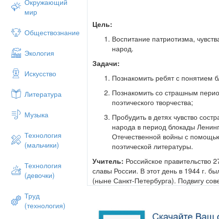
Окружающий
мир
Цель:
Обществознание
Воспитание патриотизма, чувства
народ.
Экология
Задачи:
Искусство
Познакомить ребят с понятием б
Познакомить со страшным перио
Литература
поэтического творчества;
Музыка
Пробудить в детях чувство состр
народа в период блокады Ленин
Технология
Отечественной войны с помощь
(мальчики)
поэтической литературы.
Учитель:
Российское правительство 2
Технология
славы России. В этот день в 1944 г. б
(девочки)
(ныне Санкт-Петербурга). Подвигу сов
Отечественной войне против фашистск
Труд
классный час. Более 60 лет отделяют н
(технология)
Но время никогда не изгладит из пам