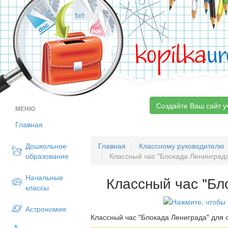
kopilka
ur
Создайте Ваш сайт у
МЕНЮ
Главная
Дошкольное
Главная
Классному руководителю
образование
Классный час "Блокада Ленинград
Начальные
Классный час "Бл
классы
Астрономия
Классный час "Блокада Лениграда" для