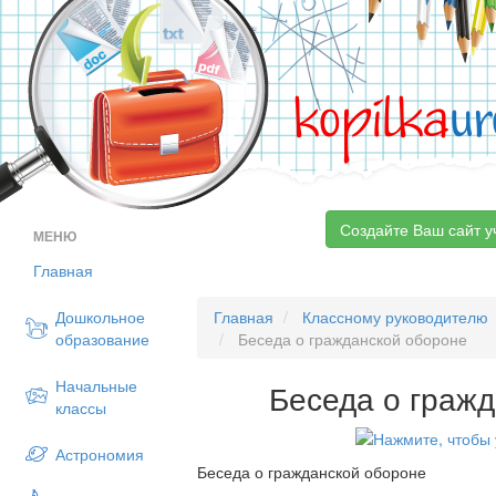
kopilka
ur
Создайте Ваш сайт у
МЕНЮ
Главная
Дошкольное
Главная
Классному руководителю
образование
Беседа о гражданской обороне
Начальные
Беседа о граж
классы
Астрономия
Беседа о гражданской обороне