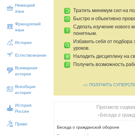
В современной войне, помимо обычных 
Немецкий
применения противником ядерного оруж
Тратить минимум сил на по
язык
биологического оружия.
Быстро и объективно пров
Французский
Ядерное оружие
является наиболее мо
Сделать изучение нового 
язык
к массовым потерям населения. Пример
понятным.
городах Хиросима и Нагасаки. Ядерное
Избавить себя от подбора 
История
поражающими факторами: ударной волн
уроков.
проникающей радиацией, сейсмовзрывн
импульсом и радиоактивным заражение
Естествознание
Наладить дисциплину на св
характер поражения населения и структ
Получить возможность рабо
Всемирная
Основой
химического оружия
являютс
история
впервые были применены Германией в 
Международный Женевский протокол 192
=> ПОЛУЧИТЬ СУПЕРСП
Всеобщая
запрещенным. Однако некоторые государ
история
этих государств отравляющие вещества 
поражения людей.
История
Просмотр содер
Биологическое оружие
является наиб
России
«Беседа о граж
прогрессивным человечеством видом ор
составляют бактерии, вирусы, а также 
Право
жизнедеятельности бактерий – токсины
Беседа о гражданской обороне
свойствами ряда биоагентов, применяем