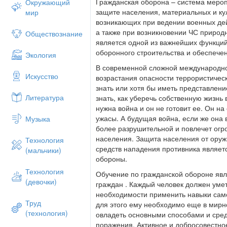
Гражданская оборона – система мероп
Окружающий
является способность длительно сохран
защите населения, материальных и ку
мир
позволяет ему вызывать эпидемии сред
возникающих при ведении военных дей
животных. Кроме того, существуют бол
а также при возникновении ЧС природн
Обществознание
применения противником биологического
является одной из важнейших функций
личного состава формирований ГО при 
оборонного строительства и обеспече
Экология
Эти виды оружия могут повлечь огромн
государственное значение ГО.
В современной сложной международно
Искусство
возрастания опасности террористичес
Памятка по гражданской обороне
знать или хотя бы иметь представлен
Литература
Каждый житель нашей страны должен 
знать, как уберечь собственную жизнь
адрес защитного сооружения,
нужна война и он не готовит ее. Он н
адрес пункта выдачи средств индивидуа
ужасы. А будущая война, если же она в
Музыка
адрес сборного эвакуационного пункта.
более разрушительной и повлечет ог
населения. Защита населения от оруж
Технология
Кроме того, необходимо
ЗНАТЬ:
средств нападения противника являет
(мальчики)
- время прибытия на сборный эвакуацио
обороны.
Вы эвакуируетесь и время его отправле
Технология
Обучение по гражданской обороне явл
(девочки)
- что необходимо иметь с собой при эва
граждан . Каждый человек должен умет
имущества, продуктов;
необходимости применить навыки са
Труд
для этого ему необходимо еще в мирно
- что необходимо сделать, уходя из квар
(технология)
овладеть основными способами и сре
- правила поведения и порядок действи
поражения. Активное и добросовестно