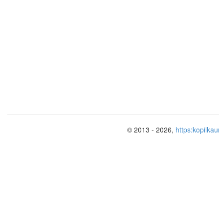
Отгадай загадку
Вот сошлись они на
ринге в схватке.
На руках у них перчатки.
Гонг весёлый прозвучал,
К началу боя дал сигнал.
бокс
© 2013 - 2026,
https:kopilkau