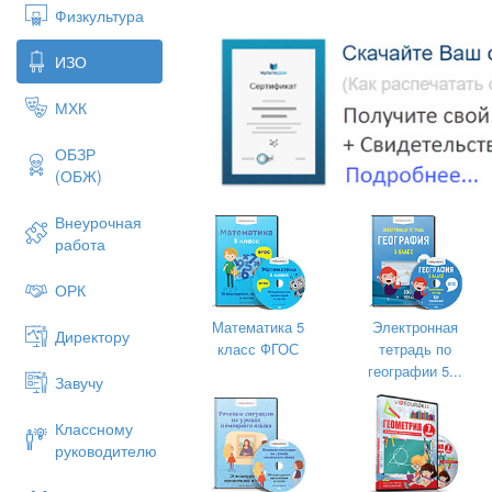
Физкультура
ИЗО
МХК
ОБЗР
(ОБЖ)
Внеурочная
работа
ОРК
Математика 5
Электронная
Отгадай загадку
Директору
класс ФГОС
тетрадь по
Два кольца, площадка, мяч. На очеред
географии 5...
школ Мы, сразиться в...
Завучу
баскетбол
Классному
руководителю