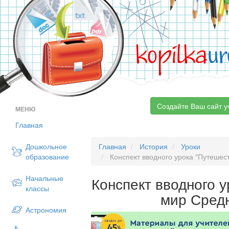
kopilka
ur
Создайте Ваш сайт у
МЕНЮ
Главная
Дошкольное
Главная
История
Уроки
образование
Конспект вводного урока "Путешес
Начальные
Конспект вводного 
классы
мир Сред
Астрономия