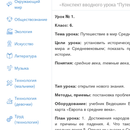
Окружающий
«Конспект вводного урока "Пут
Конфуций и Будда, Моисей и Иисус Хрис
мир
эпоха – самая длинная в истории челов
Урок № 1.
У: До какого времени длилась эпоха Др
Обществознание
Класс: 6.
Д: в V в. с падением Западной Римской 
Экология
Тема урока:
Путешествие в мир Средн
У:Давайте вспомним, причины падения 
причины).
Цели урока:
установить историчес
Искусство
мира и Средневековьем; показать п
Выводы: 1. Большая территория импери
истории.
Литература
до Венгрии). (сложно контролировать гр
Понятия:
средние века, темные века
2. под давлением дальнеазиатских орд 
Музыка
народы пересекали естественные грани
Альпы), сначала как наемники в армии
Технология
стали мигрировать (франки, готты, ванда
Тип урока:
открытие нового знания.
(мальчики)
Это способствовало нарушению стабиль
Методы, приемы:
постановка проблем
3. В 3 веке - эпоха "30 тиранов". Полит
Технология
между римскими генералами, внутренни
Оборудование:
учебник Ведюшкин В.
(девочки)
генералов.
карта «Европа в средние века».
Труд
4. Культурный упадок. Рабство, внутре
План урока:
1. Достижения народов 
(технология)
(благородство) нивелируется.
и причины ее падения. 4. Что так
средних веков 5. Откуда мы знаем о 